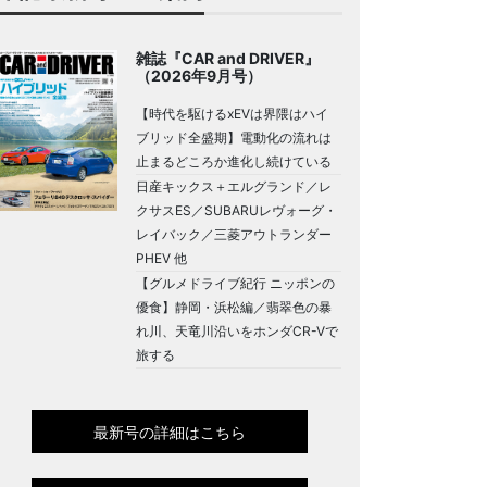
雑誌『CAR and DRIVER』
（2026年9月号）
【時代を駆けるxEVは界隈はハイ
ブリッド全盛期】電動化の流れは
止まるどころか進化し続けている
日産キックス＋エルグランド／レ
クサスES／SUBARUレヴォーグ・
レイバック／三菱アウトランダー
PHEV 他
【グルメドライブ紀行 ニッポンの
優食】静岡・浜松編／翡翠色の暴
れ川、天竜川沿いをホンダCR-Vで
旅する
最新号の詳細はこちら