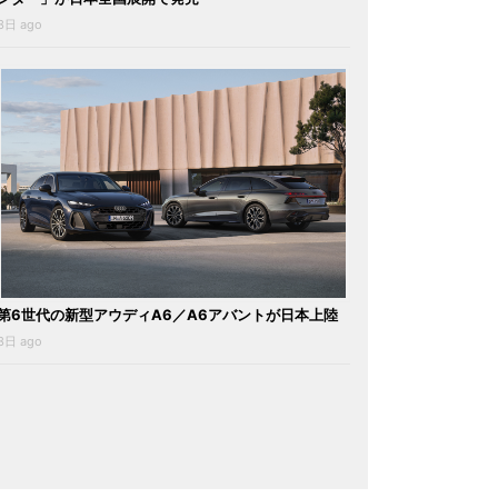
3日 ago
第6世代の新型アウディA6／A6アバントが日本上陸
3日 ago