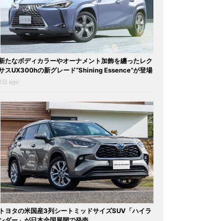
新たなボディカラーやオーナメント加飾を纏ったレク
サスUX300hの新グレード“Shining Essence”が登場
2日 ago
トヨタの米国産3列シートミッドサイズSUV「ハイラ
ンダー」が日本全国展開で発売