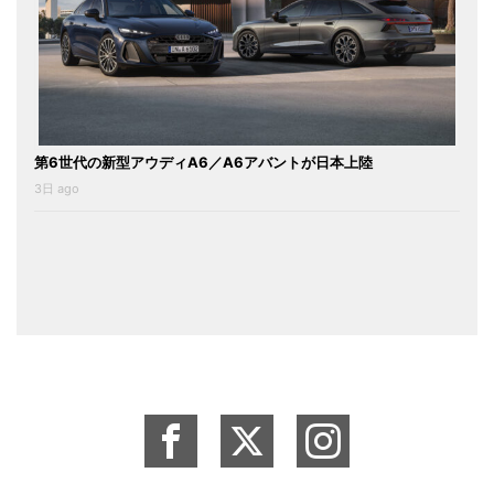
第6世代の新型アウディA6／A6アバントが日本上陸
3日 ago