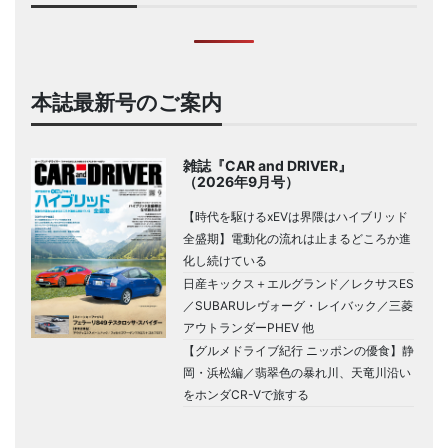
本誌最新号のご案内
雑誌『CAR and DRIVER』
（2026年9月号）
【時代を駆けるxEVは界隈はハイブリッド
全盛期】電動化の流れは止まるどころか進
化し続けている
日産キックス＋エルグランド／レクサスES
／SUBARUレヴォーグ・レイバック／三菱
アウトランダーPHEV 他
【グルメドライブ紀行 ニッポンの優食】静
岡・浜松編／翡翠色の暴れ川、天竜川沿い
をホンダCR-Vで旅する