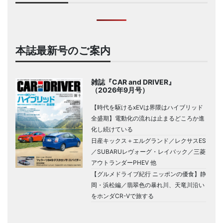
本誌最新号のご案内
雑誌『CAR and DRIVER』
（2026年9月号）
【時代を駆けるxEVは界隈はハイブリッド
全盛期】電動化の流れは止まるどころか進
化し続けている
日産キックス＋エルグランド／レクサスES
／SUBARUレヴォーグ・レイバック／三菱
アウトランダーPHEV 他
【グルメドライブ紀行 ニッポンの優食】静
岡・浜松編／翡翠色の暴れ川、天竜川沿い
をホンダCR-Vで旅する