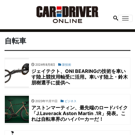
Me
自転車
2024年8月8日
新技術
ジェイテクト、ONI BEARINGの技術を車い
す陸上競技用軸受に活用。車いす陸上・鈴木
朋樹選手に提供へ
2023年11月11日
ビジネス
アストンマーティン、最先端のロードバイク
「J.Laverack Aston Martin .1R」発表。こ
れは自転車界のハイパーカーだ！