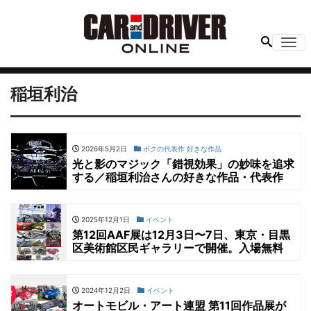
Me
稲垣利治
2026年5月2日
ボクの代表作 好きな作品
光と影のマジック「錯視効果」の妙味を追求
する／稲垣利治さんの好きな作品・代表作
2025年12月1日
イベント
第12回AAF展は12月3日〜7日、東京・目黒
区美術館区民ギャラリーで開催。入場無料
2024年12月2日
イベント
オートモビル・アート連盟 第11回作品展が