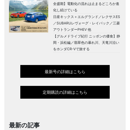
全盛期】電動化の流れは止まるどころか進
化し続けている
日産キックス＋エルグランド／レクサスES
／SUBARUレヴォーグ・レイバック／三菱
アウトランダーPHEV 他
【グルメドライブ紀行 ニッポンの優食】静
岡・浜松編／翡翠色の暴れ川、天竜川沿い
をホンダCR-Vで旅する
最新号の詳細はこちら
定期購読の詳細はこちら
最新の記事