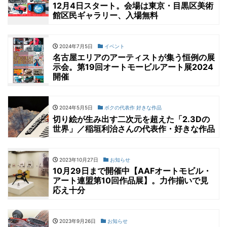
12月4日スタート。会場は東京・目黒区美術
館区民ギャラリー、入場無料
2024年7月5日
イベント
名古屋エリアのアーティストが集う恒例の展
示会。第19回オートモービルアート展2024
開催
2024年5月5日
ボクの代表作 好きな作品
切り絵が生み出す二次元を超えた「2.3Dの
世界」／稲垣利治さんの代表作・好きな作品
2023年10月27日
お知らせ
10月29日まで開催中【AAFオートモビル・
アート連盟第10回作品展】。力作揃いで見
応え十分
2023年9月26日
お知らせ