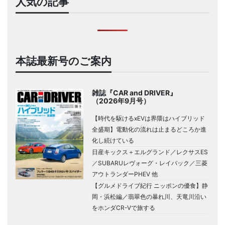
人気の記事
本誌最新号のご案内
雑誌『CAR and DRIVER』
（2026年9月号）
【時代を駆けるxEVは界隈はハイブリッド
全盛期】電動化の流れは止まるどころか進
化し続けている
日産キックス＋エルグランド／レクサスES
／SUBARUレヴォーグ・レイバック／三菱
アウトランダーPHEV 他
【グルメドライブ紀行 ニッポンの優食】静
岡・浜松編／翡翠色の暴れ川、天竜川沿い
をホンダCR-Vで旅する