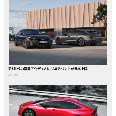
第6世代の新型アウディA6／A6アバントが日本上陸
3日 ago