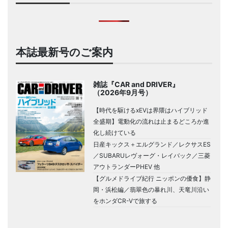
本誌最新号のご案内
雑誌『CAR and DRIVER』
（2026年9月号）
【時代を駆けるxEVは界隈はハイブリッド
全盛期】電動化の流れは止まるどころか進
化し続けている
日産キックス＋エルグランド／レクサスES
／SUBARUレヴォーグ・レイバック／三菱
アウトランダーPHEV 他
【グルメドライブ紀行 ニッポンの優食】静
岡・浜松編／翡翠色の暴れ川、天竜川沿い
をホンダCR-Vで旅する