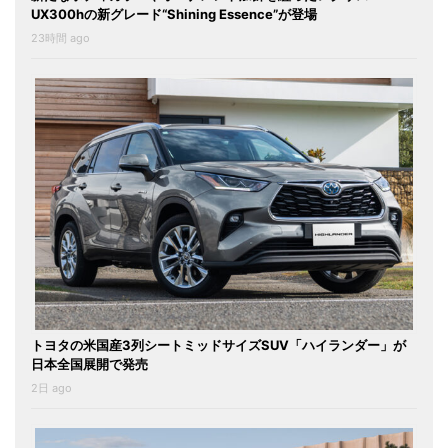
UX300hの新グレード“Shining Essence”が登場
23時間 ago
トヨタの米国産3列シートミッドサイズSUV「ハイランダー」が
日本全国展開で発売
2日 ago