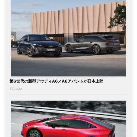
第6世代の新型アウディA6／A6アバントが日本上陸
2日 ago