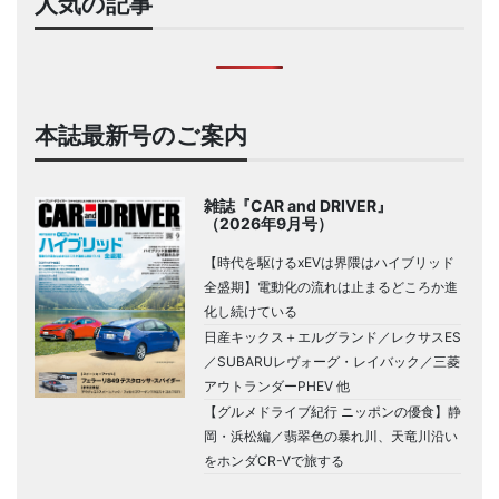
人気の記事
本誌最新号のご案内
雑誌『CAR and DRIVER』
（2026年9月号）
【時代を駆けるxEVは界隈はハイブリッド
全盛期】電動化の流れは止まるどころか進
化し続けている
日産キックス＋エルグランド／レクサスES
／SUBARUレヴォーグ・レイバック／三菱
アウトランダーPHEV 他
【グルメドライブ紀行 ニッポンの優食】静
岡・浜松編／翡翠色の暴れ川、天竜川沿い
をホンダCR-Vで旅する