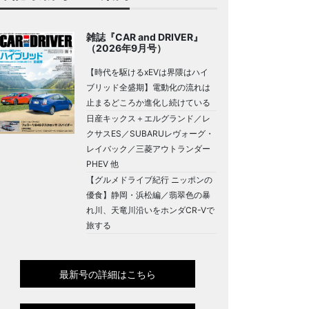
雑誌『CAR and DRIVER』
（2026年9月号）
【時代を駆けるxEVは界隈はハイ
ブリッド全盛期】電動化の流れは
止まるどころか進化し続けている
日産キックス＋エルグランド／レ
クサスES／SUBARUレヴォーグ・
レイバック／三菱アウトランダー
PHEV 他
【グルメドライブ紀行 ニッポンの
優食】静岡・浜松編／翡翠色の暴
れ川、天竜川沿いをホンダCR-Vで
旅する
最新号の詳細はこちら