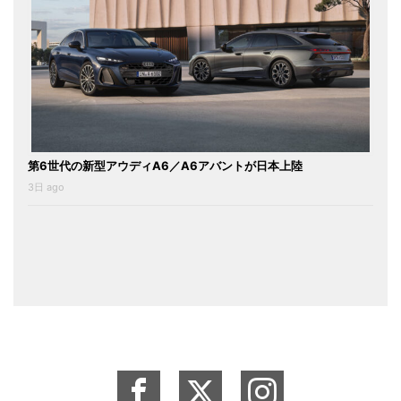
第6世代の新型アウディA6／A6アバントが日本上陸
3日 ago