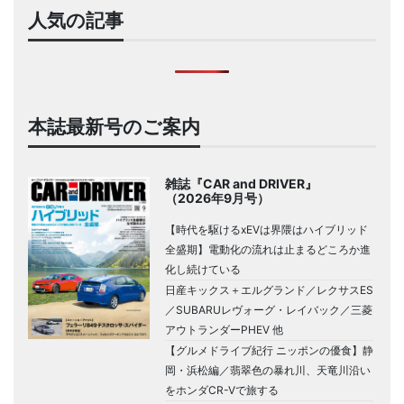
人気の記事
本誌最新号のご案内
雑誌『CAR and DRIVER』
（2026年9月号）
【時代を駆けるxEVは界隈はハイブリッド
全盛期】電動化の流れは止まるどころか進
化し続けている
日産キックス＋エルグランド／レクサスES
／SUBARUレヴォーグ・レイバック／三菱
アウトランダーPHEV 他
【グルメドライブ紀行 ニッポンの優食】静
岡・浜松編／翡翠色の暴れ川、天竜川沿い
をホンダCR-Vで旅する