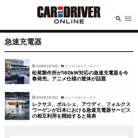
Me
急速充電器
2026年2月10日
ビジネス＆テクノロジー
松尾製作所が160kW対応の急速充電器を今
春発売。アニメ仕様の筐体が話題
2025年2月15日
ニュース＆トピックス
レクサス、ポルシェ、アウディ、フォルクス
ワーゲンが日本における急速充電器サービス
の相互利用を開始すると発表