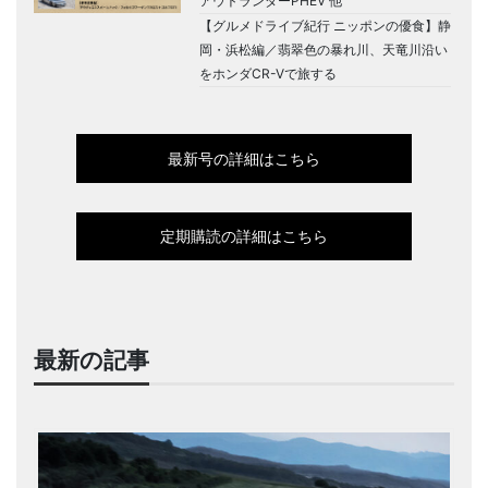
アウトランダーPHEV 他
【グルメドライブ紀行 ニッポンの優食】静
岡・浜松編／翡翠色の暴れ川、天竜川沿い
をホンダCR-Vで旅する
最新号の詳細はこちら
定期購読の詳細はこちら
最新の記事