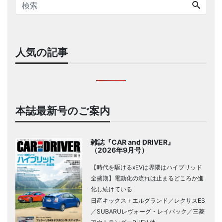
人気の記事
本誌最新号のご案内
雑誌『CAR and DRIVER』
（2026年9月号）
【時代を駆けるxEVは界隈はハイブリッド
全盛期】電動化の流れは止まるどころか進
化し続けている
日産キックス＋エルグランド／レクサスES
／SUBARUレヴォーグ・レイバック／三菱