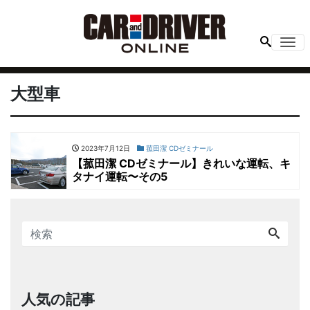
Me
大型車
2023年7月12日
菰田潔 CDゼミナール
【菰田潔 CDゼミナール】きれいな運転、キ
タナイ運転〜その5
人気の記事