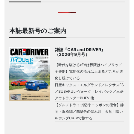
本誌最新号のご案内
雑誌『CAR and DRIVER』
（2026年9月号）
【時代を駆けるxEVは界隈はハイブリッド
全盛期】電動化の流れは止まるどころか進
化し続けている
日産キックス＋エルグランド／レクサスES
／SUBARUレヴォーグ・レイバック／三菱
アウトランダーPHEV 他
【グルメドライブ紀行 ニッポンの優食】静
岡・浜松編／翡翠色の暴れ川、天竜川沿い
をホンダCR-Vで旅する