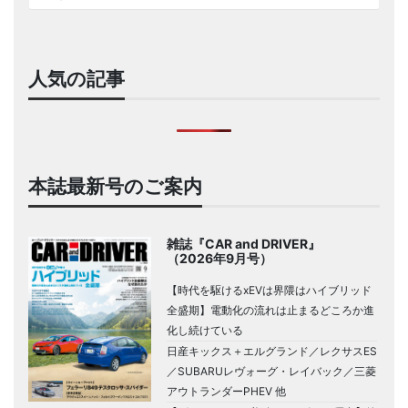
人気の記事
本誌最新号のご案内
雑誌『CAR and DRIVER』
（2026年9月号）
【時代を駆けるxEVは界隈はハイブリッド
全盛期】電動化の流れは止まるどころか進
化し続けている
日産キックス＋エルグランド／レクサスES
／SUBARUレヴォーグ・レイバック／三菱
アウトランダーPHEV 他