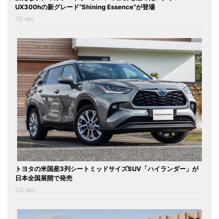
UX300hの新グレード“Shining Essence”が登場
1日 ago
トヨタの米国産3列シートミッドサイズSUV「ハイランダー」が
日本全国展開で発売
2日 ago