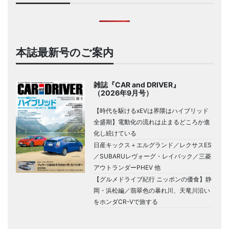
本誌最新号のご案内
雑誌『CAR and DRIVER』
（2026年9月号）
【時代を駆けるxEVは界隈はハイブリッド
全盛期】電動化の流れは止まるどころか進
化し続けている
日産キックス＋エルグランド／レクサスES
／SUBARUレヴォーグ・レイバック／三菱
アウトランダーPHEV 他
【グルメドライブ紀行 ニッポンの優食】静
岡・浜松編／翡翠色の暴れ川、天竜川沿い
をホンダCR-Vで旅する