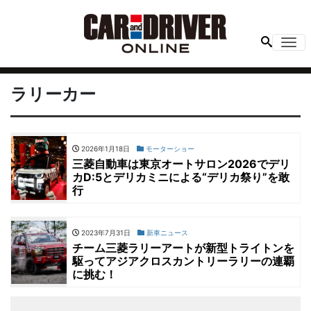
Me
ラリーカー
2026年1月18日
モーターショー
三菱自動車は東京オートサロン2026でデリ
カD:5とデリカミニによる“デリカ祭り”を敢
行
2023年7月31日
新車ニュース
チーム三菱ラリーアートが新型トライトンを
駆ってアジアクロスカントリーラリーの連覇
に挑む！