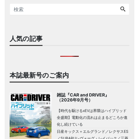
人気の記事
本誌最新号のご案内
雑誌『CAR and DRIVER』
（2026年9月号）
【時代を駆けるxEVは界隈はハイブリッド
全盛期】電動化の流れは止まるどころか進
化し続けている
日産キックス＋エルグランド／レクサスES
／SUBARUレヴォーグ・レイバック／三菱