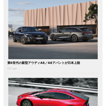
第6世代の新型アウディA6／A6アバントが日本上陸
2日 ago