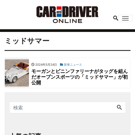
Me
ミッドサマー
2024年5月24日
新車ニュース
モーガンとピニンファリーナがタッグを組ん
だオープンスポーツの「ミッドサマー」が初
公開