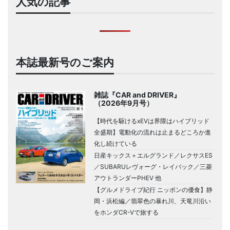
人気の記事
本誌最新号のご案内
雑誌『CAR and DRIVER』
（2026年9月号）
【時代を駆けるxEVは界隈はハイブリッド
全盛期】電動化の流れは止まるどころか進
化し続けている
日産キックス＋エルグランド／レクサスES
／SUBARUレヴォーグ・レイバック／三菱
アウトランダーPHEV 他
【グルメドライブ紀行 ニッポンの優食】静
岡・浜松編／翡翠色の暴れ川、天竜川沿い
をホンダCR-Vで旅する