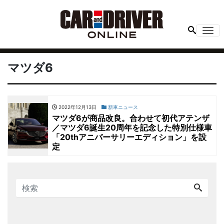
Me
マツダ6
2022年12月13日
新車ニュース
マツダ6が商品改良。合わせて初代アテンザ
／マツダ6誕生20周年を記念した特別仕様車
「20thアニバーサリーエディション」を設
定