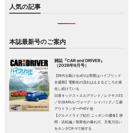
人気の記事
本誌最新号のご案内
雑誌『CAR and DRIVER』
（2026年9月号）
【時代を駆けるxEVは界隈はハイブリッド
全盛期】電動化の流れは止まるどころか進
化し続けている
日産キックス＋エルグランド／レクサスES
／SUBARUレヴォーグ・レイバック／三菱
アウトランダーPHEV 他
【グルメドライブ紀行 ニッポンの優食】静
岡・浜松編／翡翠色の暴れ川、天竜川沿い
をホンダCR-Vで旅する