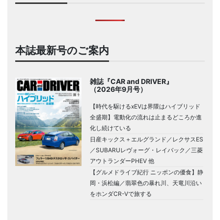
本誌最新号のご案内
雑誌『CAR and DRIVER』
（2026年9月号）
【時代を駆けるxEVは界隈はハイブリッド
全盛期】電動化の流れは止まるどころか進
化し続けている
日産キックス＋エルグランド／レクサスES
／SUBARUレヴォーグ・レイバック／三菱
アウトランダーPHEV 他
【グルメドライブ紀行 ニッポンの優食】静
岡・浜松編／翡翠色の暴れ川、天竜川沿い
をホンダCR-Vで旅する