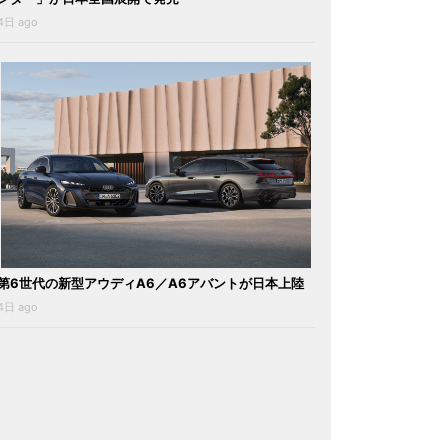
4日 ago
第6世代の新型アウディA6／A6アバントが日本上陸
4日 ago