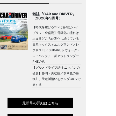
雑誌『CAR and DRIVER』
（2026年9月号）
【時代を駆けるxEVは界隈はハイ
ブリッド全盛期】電動化の流れは
止まるどころか進化し続けている
日産キックス＋エルグランド／レ
クサスES／SUBARUレヴォーグ・
レイバック／三菱アウトランダー
PHEV 他
【グルメドライブ紀行 ニッポンの
優食】静岡・浜松編／翡翠色の暴
れ川、天竜川沿いをホンダCR-Vで
旅する
最新号の詳細はこちら