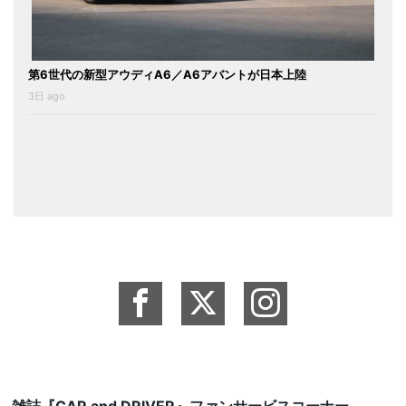
第6世代の新型アウディA6／A6アバントが日本上陸
3日 ago
雑誌『CAR and DRIVER』ファンサービスコーナー