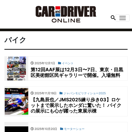
Me
バイク
2025年12月1日
イベント
第12回AAF展は12月3日〜7日、東京・目黒
区美術館区民ギャラリーで開催。入場無料
2025年11月19日
ジャパンモビリティショー2025
【九島辰也／JMS2025練り歩き03】ロケ
ットまで展示したホンダに驚いた！ バイク
の展示にも心が躍った東展示棟
2025年10月20日
モーターショー