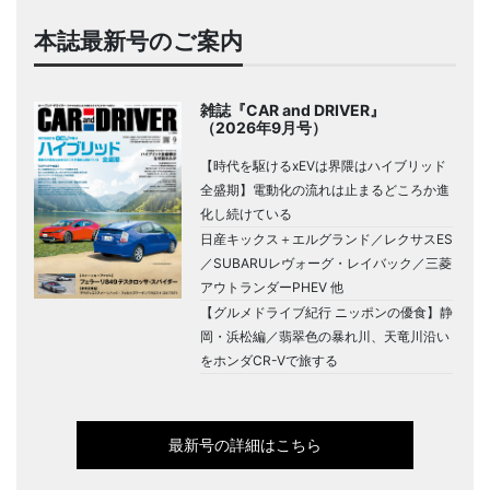
本誌最新号のご案内
雑誌『CAR and DRIVER』
（2026年9月号）
【時代を駆けるxEVは界隈はハイブリッド
全盛期】電動化の流れは止まるどころか進
化し続けている
日産キックス＋エルグランド／レクサスES
／SUBARUレヴォーグ・レイバック／三菱
アウトランダーPHEV 他
【グルメドライブ紀行 ニッポンの優食】静
岡・浜松編／翡翠色の暴れ川、天竜川沿い
をホンダCR-Vで旅する
最新号の詳細はこちら