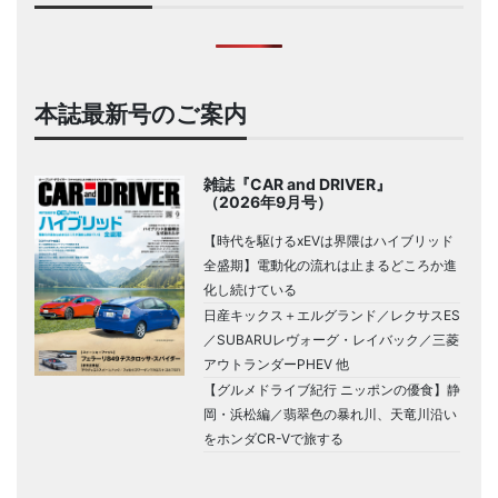
本誌最新号のご案内
雑誌『CAR and DRIVER』
（2026年9月号）
【時代を駆けるxEVは界隈はハイブリッド
全盛期】電動化の流れは止まるどころか進
化し続けている
日産キックス＋エルグランド／レクサスES
／SUBARUレヴォーグ・レイバック／三菱
アウトランダーPHEV 他
【グルメドライブ紀行 ニッポンの優食】静
岡・浜松編／翡翠色の暴れ川、天竜川沿い
をホンダCR-Vで旅する