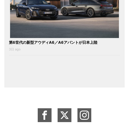
第6世代の新型アウディA6／A6アバントが日本上陸
3日 ago