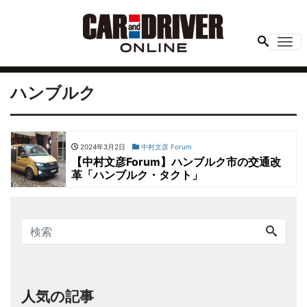
Me
ハンブルク
2024年3月2日
中村文彦 Forum
【中村文彦Forum】ハンブルク市の交通改
革「ハンブルク・タクト」
人気の記事