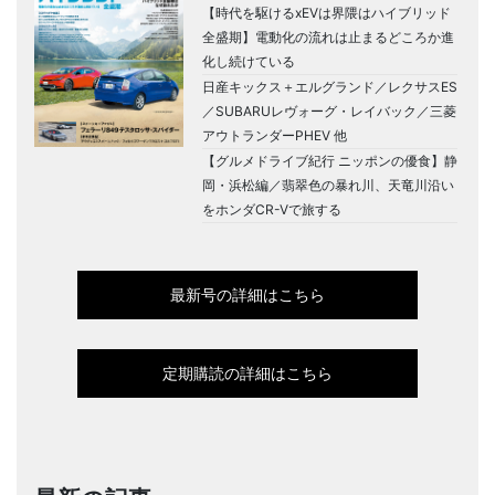
【時代を駆けるxEVは界隈はハイブリッド
全盛期】電動化の流れは止まるどころか進
化し続けている
日産キックス＋エルグランド／レクサスES
／SUBARUレヴォーグ・レイバック／三菱
アウトランダーPHEV 他
【グルメドライブ紀行 ニッポンの優食】静
岡・浜松編／翡翠色の暴れ川、天竜川沿い
をホンダCR-Vで旅する
最新号の詳細はこちら
定期購読の詳細はこちら