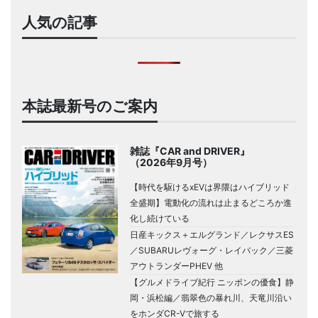
人気の記事
本誌最新号のご案内
雑誌『CAR and DRIVER』
（2026年9月号）
【時代を駆けるxEVは界隈はハイブリッド
全盛期】電動化の流れは止まるどころか進
化し続けている
日産キックス＋エルグランド／レクサスES
／SUBARUレヴォーグ・レイバック／三菱
アウトランダーPHEV 他
【グルメドライブ紀行 ニッポンの優食】静
岡・浜松編／翡翠色の暴れ川、天竜川沿い
をホンダCR-Vで旅する