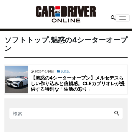
Me
ソフトトップ.魅惑の4シーターオープ
ン
2025年6月6日
試乗記
【魅惑の4シーターオープン】メルセデスら
しい作り込みと信頼感。CLEカブリオレが提
供する特別な「生活の彩り」