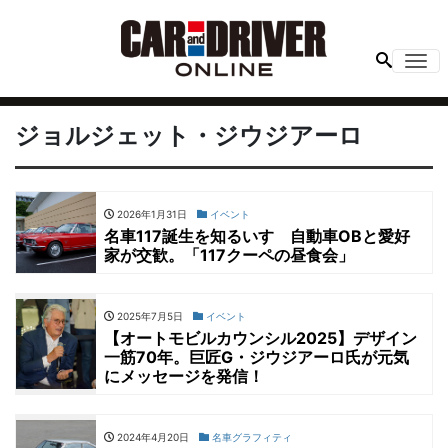
Me
ジョルジェット・ジウジアーロ
2026年1月31日
イベント
名車117誕生を知るいすゞ自動車OBと愛好
家が交歓。「117クーペの昼食会」
2025年7月5日
イベント
【オートモビルカウンシル2025】デザイン
一筋70年。巨匠G・ジウジアーロ氏が元気
にメッセージを発信！
2024年4月20日
名車グラフィティ