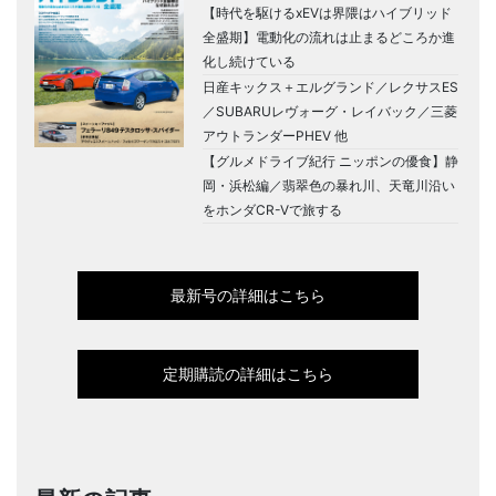
【時代を駆けるxEVは界隈はハイブリッド
全盛期】電動化の流れは止まるどころか進
化し続けている
日産キックス＋エルグランド／レクサスES
／SUBARUレヴォーグ・レイバック／三菱
アウトランダーPHEV 他
【グルメドライブ紀行 ニッポンの優食】静
岡・浜松編／翡翠色の暴れ川、天竜川沿い
をホンダCR-Vで旅する
最新号の詳細はこちら
定期購読の詳細はこちら