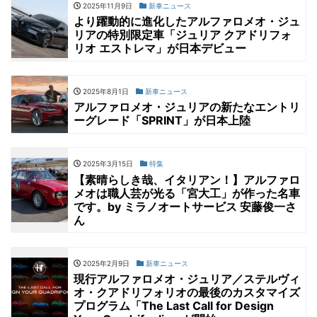
2025年11月9日
新車ニュース
より躍動的に進化したアルファロメオ・ジュ
リアの特別限定車「ジュリア クアドリフォ
リオ エストレマ」が日本デビュー
2025年8月1日
新車ニュース
アルファロメオ・ジュリアの新たなエントリ
ーグレード「SPRINT」が日本上陸
2025年3月15日
特集
【素晴らしき哉、イタリアン！】アルファロ
メオは職人芸が光る「宮大工」が作った名車
です。by ミラノオートサービス 安藤俊一さ
ん
2025年2月9日
新車ニュース
現行アルファロメオ・ジュリア／ステルヴィ
オ・クアドリフォリオの最後のカスタマイズ
プログラム「The Last Call for Design