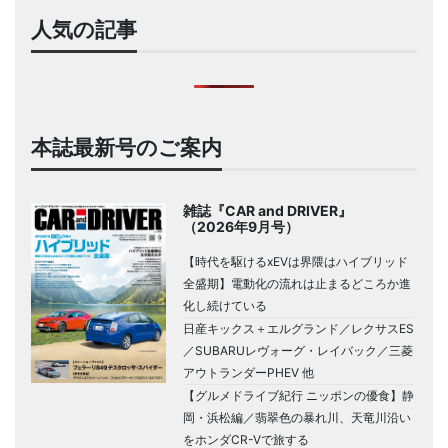
人気の記事
本誌最新号のご案内
雑誌『CAR and DRIVER』
（2026年9月号）
【時代を駆けるxEVは界隈はハイブリッド
全盛期】電動化の流れは止まるどころか進
化し続けている
日産キックス＋エルグランド／レクサスES
／SUBARUレヴォーグ・レイバック／三菱
アウトランダーPHEV 他
【グルメドライブ紀行 ニッポンの優食】静
岡・浜松編／翡翠色の暴れ川、天竜川沿い
をホンダCR-Vで旅する