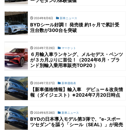
ーツセダンの体験価値
2024年8月6日
新車ニュース
BYDシール好調！ 発売後 約1ヶ月で累計受
注台数が300台を突破
2024年7月29日
マーケット
６月輸入車ランキング、メルセデス・ベンツ
が３カ月ぶりに首位！（2024年6月・ブラ
ンド別輸入乗用車販売TOP20 ）
2024年7月27日
新車価格表
【新車価格情報】輸入車 デビュー＆改良情
報（ダイジェスト）※2024年7月20日時点
2024年6月28日
新車ニュース
BYDの日本導入モデル第3弾で、“e-スポー
ツセダン”を謳う「シール（SEAL）」が発売