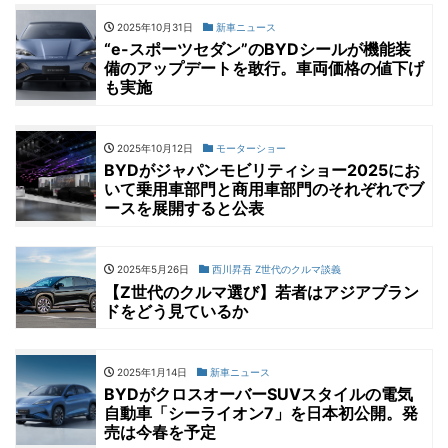
2025年10月31日
新車ニュース
“e-スポーツセダン”のBYDシールが機能装
備のアップデートを敢行。車両価格の値下げ
も実施
2025年10月12日
モーターショー
BYDがジャパンモビリティショー2025にお
いて乗用車部門と商用車部門のそれぞれでブ
ースを展開すると公表
2025年5月26日
西川昇吾 Z世代のクルマ談義
【Z世代のクルマ選び】若者はアジアブラン
ドをどう見ているか
2025年1月14日
新車ニュース
BYDがクロスオーバーSUVスタイルの電気
自動車「シーライオン7」を日本初公開。発
売は今春を予定