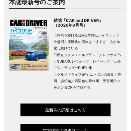
本誌最新号のご案内
雑誌『CAR and DRIVER』
（2026年9月号）
【時代を駆けるxEVは界隈はハイブリッド
全盛期】電動化の流れは止まるどころか進
化し続けている
日産キックス＋エルグランド／レクサスES
／SUBARUレヴォーグ・レイバック／三菱
アウトランダーPHEV 他
【グルメドライブ紀行 ニッポンの優食】静
岡・浜松編／翡翠色の暴れ川、天竜川沿い
をホンダCR-Vで旅する
最新号の詳細はこちら
定期購読の詳細はこちら