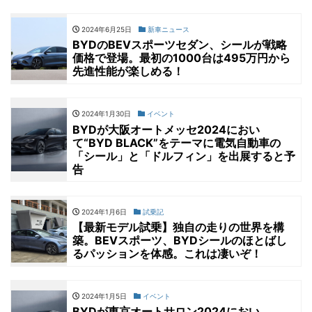
2024年6月25日
新車ニュース
BYDのBEVスポーツセダン、シールが戦略
価格で登場。最初の1000台は495万円から
先進性能が楽しめる！
2024年1月30日
イベント
BYDが大阪オートメッセ2024におい
て“BYD BLACK”をテーマに電気自動車の
「シール」と「ドルフィン」を出展すると予
告
2024年1月6日
試乗記
【最新モデル試乗】独自の走りの世界を構
築。BEVスポーツ、BYDシールのほとばし
るパッションを体感。これは凄いぞ！
2024年1月5日
イベント
BYDが東京オートサロン2024におい