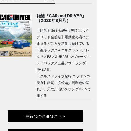
雑誌『CAR and DRIVER』
（2026年9月号）
【時代を駆けるxEVは界隈はハイ
ブリッド全盛期】電動化の流れは
止まるどころか進化し続けている
日産キックス＋エルグランド／レ
クサスES／SUBARUレヴォーグ・
レイバック／三菱アウトランダー
PHEV 他
【グルメドライブ紀行 ニッポンの
優食】静岡・浜松編／翡翠色の暴
れ川、天竜川沿いをホンダCR-Vで
旅する
最新号の詳細はこちら