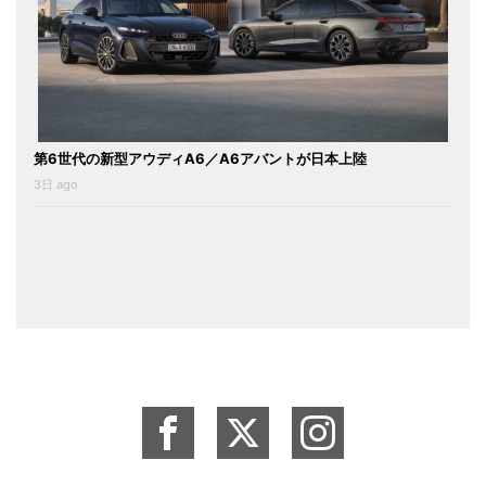
第6世代の新型アウディA6／A6アバントが日本上陸
3日 ago