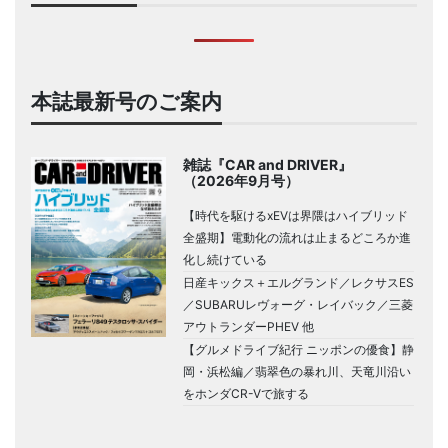
本誌最新号のご案内
雑誌『CAR and DRIVER』
（2026年9月号）
【時代を駆けるxEVは界隈はハイブリッド
全盛期】電動化の流れは止まるどころか進
化し続けている
日産キックス＋エルグランド／レクサスES
／SUBARUレヴォーグ・レイバック／三菱
アウトランダーPHEV 他
【グルメドライブ紀行 ニッポンの優食】静
岡・浜松編／翡翠色の暴れ川、天竜川沿い
をホンダCR-Vで旅する