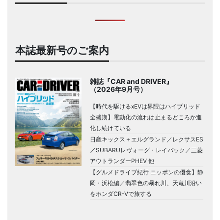
本誌最新号のご案内
雑誌『CAR and DRIVER』
（2026年9月号）
【時代を駆けるxEVは界隈はハイブリッド
全盛期】電動化の流れは止まるどころか進
化し続けている
日産キックス＋エルグランド／レクサスES
／SUBARUレヴォーグ・レイバック／三菱
アウトランダーPHEV 他
【グルメドライブ紀行 ニッポンの優食】静
岡・浜松編／翡翠色の暴れ川、天竜川沿い
をホンダCR-Vで旅する