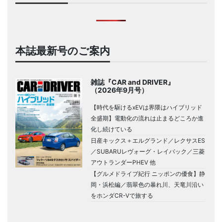
本誌最新号のご案内
雑誌『CAR and DRIVER』
（2026年9月号）
【時代を駆けるxEVは界隈はハイブリッド
全盛期】電動化の流れは止まるどころか進
化し続けている
日産キックス＋エルグランド／レクサスES
／SUBARUレヴォーグ・レイバック／三菱
アウトランダーPHEV 他
【グルメドライブ紀行 ニッポンの優食】静
岡・浜松編／翡翠色の暴れ川、天竜川沿い
をホンダCR-Vで旅する