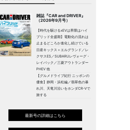
雑誌『CAR and DRIVER』
（2026年9月号）
【時代を駆けるxEVは界隈はハイ
ブリッド全盛期】電動化の流れは
止まるどころか進化し続けている
日産キックス＋エルグランド／レ
クサスES／SUBARUレヴォーグ・
レイバック／三菱アウトランダー
PHEV 他
【グルメドライブ紀行 ニッポンの
優食】静岡・浜松編／翡翠色の暴
れ川、天竜川沿いをホンダCR-Vで
旅する
最新号の詳細はこちら