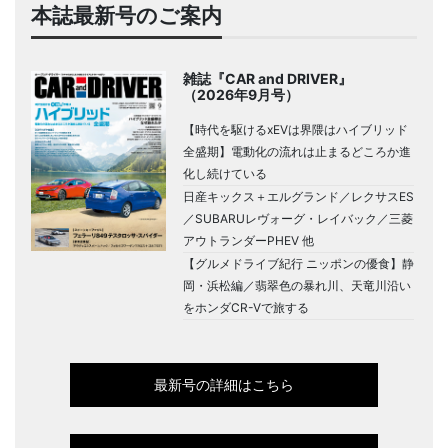
本誌最新号のご案内
雑誌『CAR and DRIVER』
（2026年9月号）
【時代を駆けるxEVは界隈はハイブリッド
全盛期】電動化の流れは止まるどころか進
化し続けている
日産キックス＋エルグランド／レクサスES
／SUBARUレヴォーグ・レイバック／三菱
アウトランダーPHEV 他
【グルメドライブ紀行 ニッポンの優食】静
岡・浜松編／翡翠色の暴れ川、天竜川沿い
をホンダCR-Vで旅する
最新号の詳細はこちら