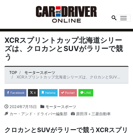
Me
XCRスプリントカップ北海道シリー
ズは、クロカンとSUVがラリーで競
う
TOP
モータースポーツ
XCRスプリントカップ北海道シリーズは、クロカンとSUVがラリーで競う
Facebook
X
Hatena
Pocket
LINE
2024年7月15日
モータースポーツ
カー・アンド・ドライバー編集部
原田淳＋三菱自動車
クロカンとSUVがラリーで競うXCRスプリ