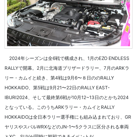
2024年シーズンは全6戦で構成され、1月のEZO ENDLESS
RALLYで開幕。2月に北海道ブリザードラリー、7月のARKラ
リー・カムイと続き、第4戦は9月6〜８日ののRALLY
HOKKAIDO、第5戦は9月21〜22日のRALLY EAST-
IBURI2024、そして最終第6戦が10月12~13日のとかち2024
となっている。このうちARKラリー・カムイとRALLY
HOKKAIDOは全日本ラリー選手権にも組み込まれており、GR
ヤリスやスバルWRXなどのJN-1〜5クラスに区分される車両
とXC、SUVが同時に観戦できるイベントだ。