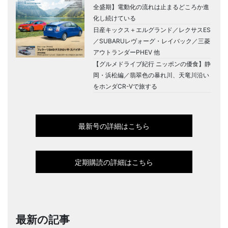
全盛期】電動化の流れは止まるどころか進
化し続けている
日産キックス＋エルグランド／レクサスES
／SUBARUレヴォーグ・レイバック／三菱
アウトランダーPHEV 他
【グルメドライブ紀行 ニッポンの優食】静
岡・浜松編／翡翠色の暴れ川、天竜川沿い
をホンダCR-Vで旅する
最新号の詳細はこちら
定期購読の詳細はこちら
最新の記事