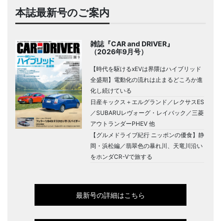
本誌最新号のご案内
雑誌『CAR and DRIVER』
（2026年9月号）
【時代を駆けるxEVは界隈はハイブリッド
全盛期】電動化の流れは止まるどころか進
化し続けている
日産キックス＋エルグランド／レクサスES
／SUBARUレヴォーグ・レイバック／三菱
アウトランダーPHEV 他
【グルメドライブ紀行 ニッポンの優食】静
岡・浜松編／翡翠色の暴れ川、天竜川沿い
をホンダCR-Vで旅する
最新号の詳細はこちら