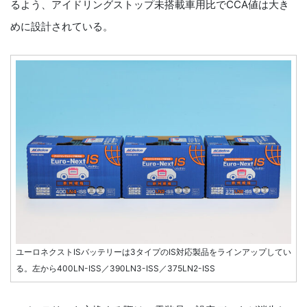
るよう、アイドリングストップ未搭載車用比でCCA値は大き
めに設計されている。
ユーロネクストISバッテリーは3タイプのIS対応製品をラインアップしてい
る。左から400LN-ISS／390LN3-ISS／375LN2-ISS