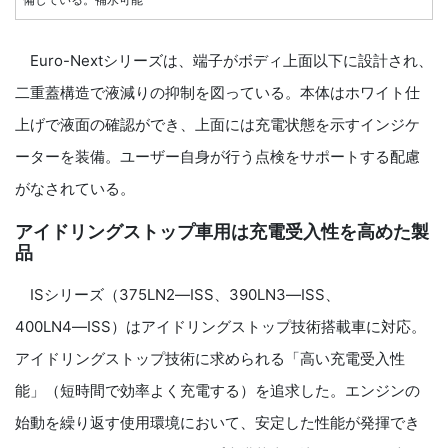
Euro-Nextシリーズは、端子がボディ上面以下に設計され、
二重蓋構造で液減りの抑制を図っている。本体はホワイト仕
上げで液面の確認ができ、上面には充電状態を示すインジケ
ーターを装備。ユーザー自身が行う点検をサポートする配慮
がなされている。
アイドリングストップ車用は充電受入性を高めた製
品
ISシリーズ（375LN2―ISS、390LN3―ISS、
400LN4―ISS）はアイドリングストップ技術搭載車に対応。
アイドリングストップ技術に求められる「高い充電受入性
能」（短時間で効率よく充電する）を追求した。エンジンの
始動を繰り返す使用環境において、安定した性能が発揮でき