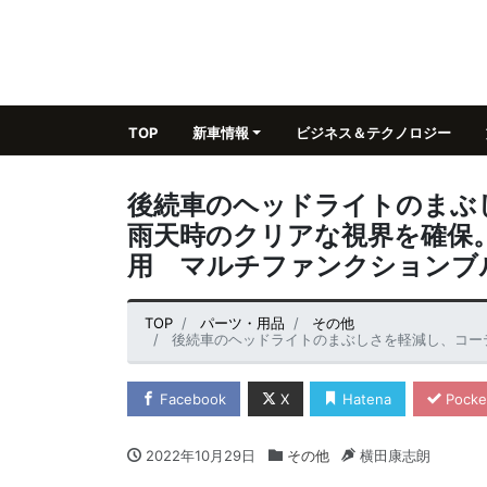
TOP
新車情報
ビジネス＆テクノロジー
後続車のヘッドライトのまぶ
雨天時のクリアな視界を確保。
用 マルチファンクションブ
TOP
パーツ・用品
その他
後続車のヘッドライトのまぶしさを軽減し、コーティングにより雨天時のクリア
Facebook
X
Hatena
Pocke
2022年10月29日
その他
横田康志朗