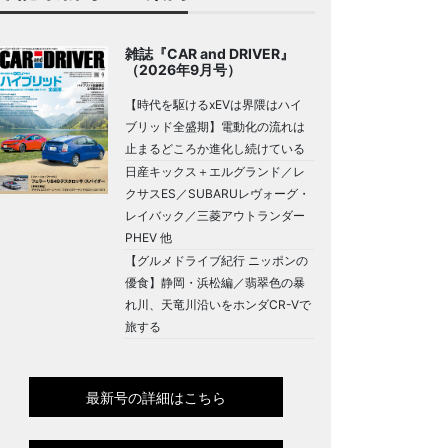
雑誌『CAR and DRIVER』
（2026年9月号）
【時代を駆けるxEVは界隈はハイ
ブリッド全盛期】電動化の流れは
止まるどころか進化し続けている
日産キックス＋エルグランド／レ
クサスES／SUBARUレヴォーグ・
レイバック／三菱アウトランダー
PHEV 他
【グルメドライブ紀行 ニッポンの
優食】静岡・浜松編／翡翠色の暴
れ川、天竜川沿いをホンダCR-Vで
旅する
最新号の詳細はこちら