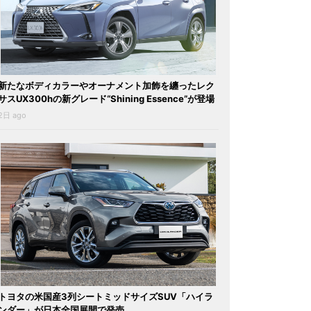
新たなボディカラーやオーナメント加飾を纏ったレク
サスUX300hの新グレード“Shining Essence”が登場
2日 ago
トヨタの米国産3列シートミッドサイズSUV「ハイラ
ンダー」が日本全国展開で発売