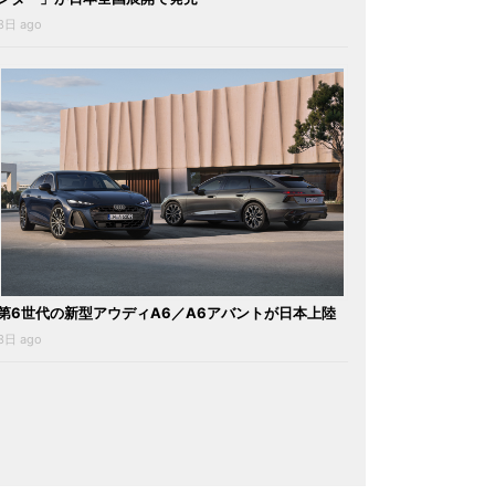
3日 ago
第6世代の新型アウディA6／A6アバントが日本上陸
3日 ago