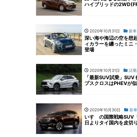
ハイブリッドの2WD(FF)
2020年10月31日
新車
深い海や海辺の空を想
ィカラーを纏ったミニ・コン
登場
2020年10月31日
試乗
「最新SUV試乗」SU
プスクロスはPHEVが
2020年10月30日
新車
いすゞの国際戦略SUV
日よりタイ国内を皮切