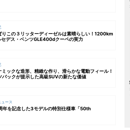
記
ぱりこの３リッターディーゼルは素晴らしい！1200km
セデス・ベンツGLE400dクーペの実力
記
ナミックな造形、精緻な作り、滑らかな電動フィール！
ーツバックが提示した高級SUVの新たな価値
ニュース
周年を記念した3モデルの特別仕様車「50th