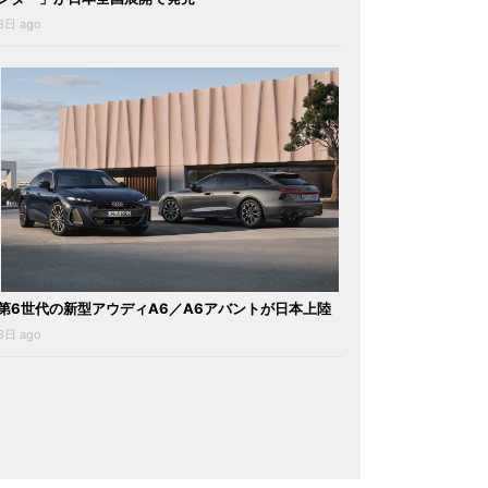
3日 ago
第6世代の新型アウディA6／A6アバントが日本上陸
3日 ago