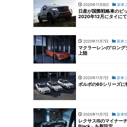
2020年11月8日
新車
日産が国際戦略車のピ
2020年12月にタイに
2020年11月7日
新車
マクラーレンの"ロング
上陸
2020年11月7日
新車
ボルボの60シリーズに特別限
2020年11月7日
新車
レクサスISのマイナーチ
Black」を新設定