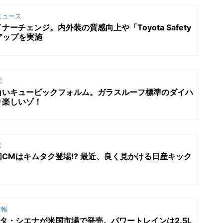
ニュース
ーチェンジ。内外装の質感向上や「Toyota Safety
アップを実施
記
角いキュービックフォルム。ガラスルーフ標準のダイハ
り楽しいゾ！
記
CMはキムタク登場!? 最近、良く見かける日産キック
情報
タ・シエナが米国市場で発売。パワートレインは2.5L