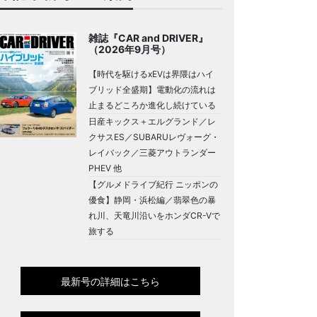
雑誌『CAR and DRIVER』
（2026年9月号）
【時代を駆けるxEVは界隈はハイ
ブリッド全盛期】電動化の流れは
止まるどころか進化し続けている
日産キックス＋エルグランド／レ
クサスES／SUBARUレヴォーグ・
レイバック／三菱アウトランダー
PHEV 他
【グルメドライブ紀行 ニッポンの
優食】静岡・浜松編／翡翠色の暴
れ川、天竜川沿いをホンダCR-Vで
旅する
最新号の詳細はこちら