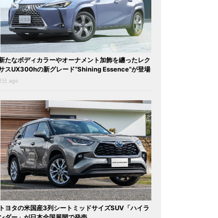
新たなボディカラーやオーナメント加飾を纏ったレク
サスUX300hの新グレード“Shining Essence”が登場
2日 ago
トヨタの米国産3列シートミッドサイズSUV「ハイラ
ンダー」が日本全国展開で発売