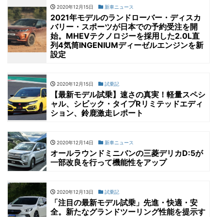
2020年12月15日
新車ニュース
2021年モデルのランドローバー・ディスカ
バリー・スポーツが日本での予約受注を開
始。MHEVテクノロジーを採用した2.0L直
列4気筒INGENIUMディーゼルエンジンを新
設定
2020年12月15日
試乗記
【最新モデル試乗】速さの真実！軽量スペシ
ャル、シビック・タイプRリミテッドエディ
ション、鈴鹿激走レポート
2020年12月14日
新車ニュース
オールラウンドミニバンの三菱デリカD:5が
一部改良を行って機能性をアップ
2020年12月13日
試乗記
「注目の最新モデル試乗」先進・快適・安
全。新たなグランドツーリング性能を提示す