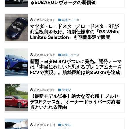
るSUBARUレヴォーグの新価値
2020年12月12日
新車ニュース
マツダ・ロードスター／ロードスターRFが
商品改良を敢行。特別仕様車の「RS White
Limited Selection」も期間限定で販売
2020年12月12日
新車ニュース
新型トヨタMIRAIがついに発売。開発テーマ
は「本当に欲しいと思えるプレミアムカーを
FCVで実現」。航続距離は約850kmを達成
2020年12月12日
試乗記
【最新モデル試乗】絶大な安心感！ メルセ
デスEクラスが、オーナードライバーの終着
点といわれる理由
2020年12月11日
試乗記