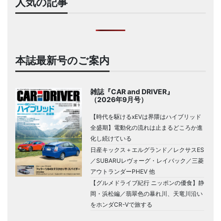
人気の記事
本誌最新号のご案内
雑誌『CAR and DRIVER』
（2026年9月号）
【時代を駆けるxEVは界隈はハイブリッド
全盛期】電動化の流れは止まるどころか進
化し続けている
日産キックス＋エルグランド／レクサスES
／SUBARUレヴォーグ・レイバック／三菱
アウトランダーPHEV 他
【グルメドライブ紀行 ニッポンの優食】静
岡・浜松編／翡翠色の暴れ川、天竜川沿い
をホンダCR-Vで旅する