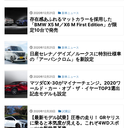
2020年12月21日
新車ニュース
存在感あふれるマットカラーを採用した
「BMW X5 M／X6 M First Edition」が限
定10台で発売
2020年12月21日
新車ニュース
日産セレナ／デイズ／ルークスに特別仕様車
の「アーバンクロム」を新設定
2020年12月21日
新車ニュース
マツダCX-30がマイナーチェンジ。2020ワ
ールド・カー・オブ・ザ・イヤーTOP3選出
記念モデルも設定
2020年12月20日
試乗記
【最新モデル試乗】圧巻の走り！ GRヤリス
に乗ると本気度が見える。これぞ4WDスポ