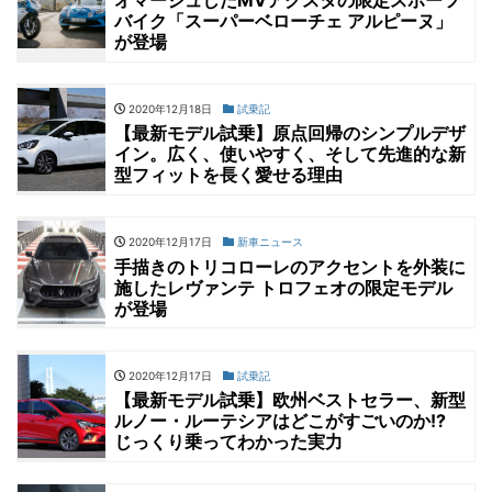
オマージュしたMVアグスタの限定スポーツ
バイク「スーパーベローチェ アルピーヌ」
が登場
2020年12月18日
試乗記
【最新モデル試乗】原点回帰のシンプルデザ
イン。広く、使いやすく、そして先進的な新
型フィットを長く愛せる理由
2020年12月17日
新車ニュース
手描きのトリコローレのアクセントを外装に
施したレヴァンテ トロフェオの限定モデル
が登場
2020年12月17日
試乗記
【最新モデル試乗】欧州ベストセラー、新型
ルノー・ルーテシアはどこがすごいのか!?
じっくり乗ってわかった実力