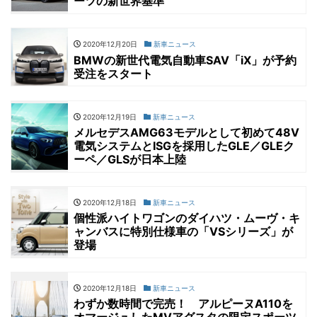
ーツの新世界基準
2020年12月20日
新車ニュース
BMWの新世代電気自動車SAV「iX」が予約
受注をスタート
2020年12月19日
新車ニュース
メルセデスAMG63モデルとして初めて48V
電気システムとISGを採用したGLE／GLEク
ーペ／GLSが日本上陸
2020年12月18日
新車ニュース
個性派ハイトワゴンのダイハツ・ムーヴ・キ
ャンバスに特別仕様車の「VSシリーズ」が
登場
2020年12月18日
新車ニュース
わずか数時間で完売！ アルピーヌA110を