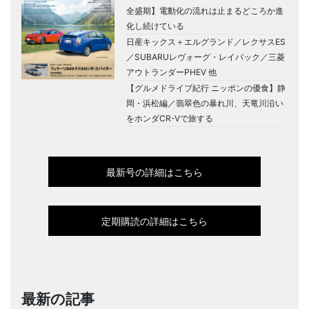
全盛期】電動化の流れは止まるどころか進
化し続けている
日産キックス＋エルグランド／レクサスES
／SUBARUレヴォーグ・レイバック／三菱
アウトランダーPHEV 他
【グルメドライブ紀行 ニッポンの優食】静
岡・浜松編／翡翠色の暴れ川、天竜川沿い
をホンダCR-Vで旅する
最新号の詳細はこちら
定期購読の詳細はこちら
最新の記事