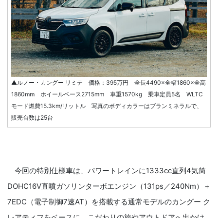
▲ルノー・カングー リミテ 価格：395万円 全長4490×全幅1860×全高
1860mm ホイールベース2715mm 車重1570kg 乗車定員5名 WLTC
モード燃費15.3km/リットル 写真のボディカラーはブランミネラルで、
販売台数は25台
今回の特別仕様車は、パワートレインに1333cc直列4気筒
DOHC16V直噴ガソリンターボエンジン（131ps／240Nm）＋
7EDC（電子制御7速AT）を搭載する通常モデルのカングー ク
レアティフをベースに、こだわりの旅やアウトドアへ出かけ