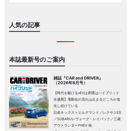
人気の記事
本誌最新号のご案内
雑誌『CAR and DRIVER』
（2026年9月号）
【時代を駆けるxEVは界隈はハイブリッド
全盛期】電動化の流れは止まるどころか進
化し続けている
日産キックス＋エルグランド／レクサスES
／SUBARUレヴォーグ・レイバック／三菱
アウトランダーPHEV 他