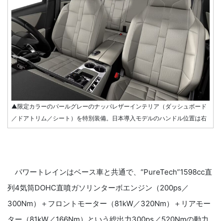
▲限定カラーのパールグレーのナッパレザーインテリア（ダッシュボード
／ドアトリム／シート）を特別装備。日本導入モデルのハンドル位置は右
パワートレインはベース車と共通で、“PureTech”1598cc直
列4気筒DOHC直噴ガソリンターボエンジン（200ps／
300Nm）＋フロントモーター（81kW／320Nm）＋リアモー
ター（81kW／166Nm）という総出力300ps／520Nmの動力