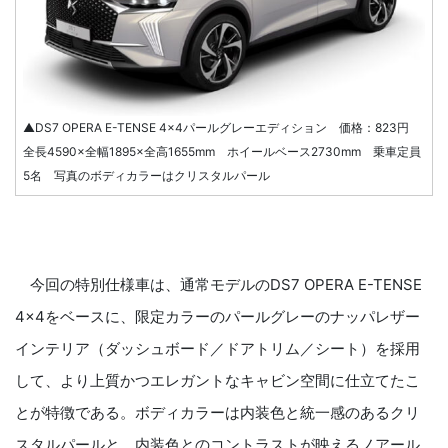
▲DS7 OPERA E-TENSE 4×4パールグレーエディション 価格：823円
全長4590×全幅1895×全高1655mm ホイールベース2730mm 乗車定員
5名 写真のボディカラーはクリスタルパール
今回の特別仕様車は、通常モデルのDS7 OPERA E-TENSE
4×4をベースに、限定カラーのパールグレーのナッパレザー
インテリア（ダッシュボード／ドアトリム／シート）を採用
して、より上質かつエレガントなキャビン空間に仕立てたこ
とが特徴である。ボディカラーは内装色と統一感のあるクリ
スタルパールと、内装色とのコントラストが映えるノアール