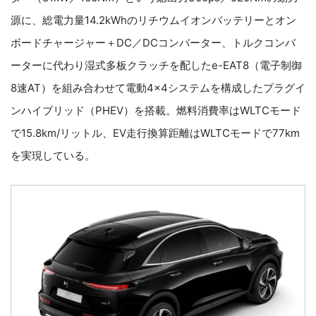
源に、総電力量14.2kWhのリチウムイオンバッテリーとオン
ボードチャージャー＋DC／DCコンバーター、トルクコンバ
ーターに代わり湿式多板クラッチを配したe-EAT8（電子制御
8速AT）を組み合わせて電動4×4システムを構成したプラグイ
ンハイブリッド（PHEV）を搭載。燃料消費率はWLTCモード
で15.8km/リットル、EV走行換算距離はWLTCモードで77km
を実現している。