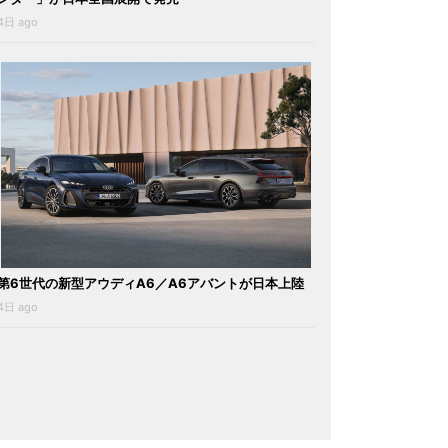
4日 ago
第6世代の新型アウディA6／A6アバントが日本上陸
4日 ago