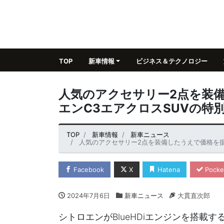
TOP
新車情報
ビジネス＆テクノロジー
人気のアクセサリー2点を装
エンC3エアクロスSUVの特
TOP
新車情報
新車ニュース
人気のアクセサリー2点を装備したうえで価格を据
Facebook
X
Hatena
Pocke
2024年7月6日
新車ニュース
大貫直次郎
シトロエンがBlueHDiエンジンを搭載す