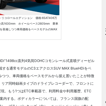
トリコロールエディション 価格:6SAT406万
×全高1630mm ホイールベース2605mm 乗車
点を装備しつつ車両価格をベースモデルのMAX
i”1498cc直列4気筒DOHCコモンレール式直噴ディーゼル
載する通常モデルのC3エアクロスSUV MAX BlueHDiをベ
みつつ、車両価格をベースモデルから据え置いたことが特徴
・リア同時録画タイプのドライブレコーダーで、フロントに
現。もう1つはETC車載器で、利用料金や利用履歴、ETC
案内する。ボディカラーについては、フランス国旗の配