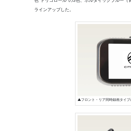
色“トリコロール”の3色、ボルタイックブルー
ラインアップした。
▲フロント・リア同時録画タイプ