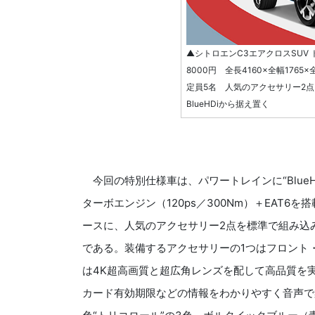
▲シトロエンC3エアクロスSUV 
8000円 全長4160×全幅1765
定員5名 人気のアクセサリー2
BlueHDiから据え置く
今回の特別仕様車は、パワートレインに“BlueHD
ターボエンジン（120ps／300Nm）＋EAT6を搭
ースに、人気のアクセサリー2点を標準で組み込
である。装備するアクセサリーの1つはフロント
は4K超高画質と超広角レンズを配して高品質を実
カード有効期限などの情報をわかりやすく音声で