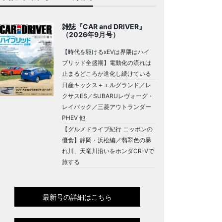
雑誌『CAR and DRIVER』
（2026年9月号）
【時代を駆けるxEVは界隈はハイ
ブリッド全盛期】電動化の流れは
止まるどころか進化し続けている
日産キックス＋エルグランド／レ
クサスES／SUBARUレヴォーグ・
レイバック／三菱アウトランダー
PHEV 他
【グルメドライブ紀行 ニッポンの
優食】静岡・浜松編／翡翠色の暴
れ川、天竜川沿いをホンダCR-Vで
旅する
最新号の詳細はこちら