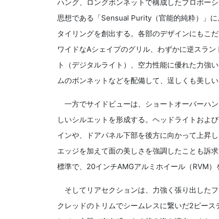
ハング、ロングボンネットで構成したプロポーシ
思想である「Sensual Purity（官能的純
タイリングを創出する。各部のデザインにもこだ
ワイドなAシェイプのグリル、わずかに逆スラン
ト（デジタルライト）、空力性能に優れた力強い
ムのボンネットなどを配備して、逞しくも美しい
一方でサイドビューは、ショートオーバーハン
しいシルエットを形成する。ヘッドライトおよび
インや、ドアパネル下部を後方に向かって上昇し
エッジを加えて面の美しさを強調したことも訴求点
標準で、20インチAMGアルミホイール（RVM
そしてリアセクションは、力強く張り出したフ
クレッドのトリムでシームレスに繋いだ2ピース