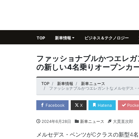
TOP
新車情報
ビジネス＆テクノロジー
ファッショナブルかつエレガ
の新しい4名乗りオープンカー
TOP
新車情報
新車ニュース
ファッショナブルかつエレガントなメルセデス・ベンツC
Facebook
X
Hatena
Pocke
2024年6月28日
新車ニュース
大貫直次郎
メルセデス・ベンツがCクラスの新型4名