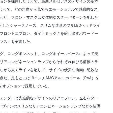
ョンを採用したうえで、最新メルセデスのデザインの基本
粋）」によって、どの角度から見てもエモーショナルで魅惑的なス
わり、フロントマスクは立体的なスターパターンを配した
トしたシャークノーズ、スリムな造形のフルLEDヘッドライ
フロントエプロン、ダイナミックさを醸し出すパワードー
マスクを実現した。
グ、ロングボンネット、ロングホイールベースによって美
リアコンビネーションランプからそれぞれ伸びる前後のラ
ながら貫くラインを配して、サイドの優美な曲面に絶妙な
だ。足もとには19インチAMGアルミホイール（RVA）を
）をオプションで採用している。
ェンダーと先進的なデザインのリアエプロン、左右をダー
デザインのスリムなリアコンビネーションランプなどを装備