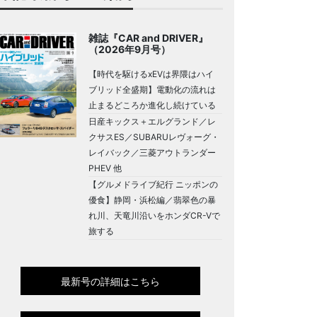
雑誌『CAR and DRIVER』
（2026年9月号）
【時代を駆けるxEVは界隈はハイ
ブリッド全盛期】電動化の流れは
止まるどころか進化し続けている
日産キックス＋エルグランド／レ
クサスES／SUBARUレヴォーグ・
レイバック／三菱アウトランダー
PHEV 他
【グルメドライブ紀行 ニッポンの
優食】静岡・浜松編／翡翠色の暴
れ川、天竜川沿いをホンダCR-Vで
旅する
最新号の詳細はこちら