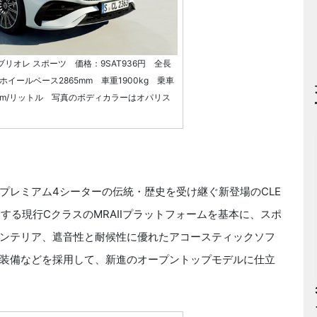
ブリオレ スポーツ 価格：9SAT936円 全長
m ホイールベース2865mm 車重1900kg 乗車
0km/リットル 写真のボディカラーはオパリス
レミアム4シーターの伝統・歴史を受け継ぐ新登場のCLE
定する現行CクラスのMRAⅡプラットフォームを基本に、スポ
ンテリア、遮音性と耐候性に優れたアコースティックソフ
装備などを採用して、新進のオープントップモデルに仕立