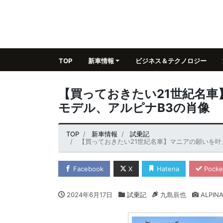
TOP
新車情報
ビジネス＆テクノロジー
【買っておきたい21世紀名
モデル、アルピナB3の肖像
TOP
新車情報
試乗記
【買っておきたい21世紀名車】マニアの願いを叶
Facebook
X
Hatena
Pocke
2024年6月17日
試乗記
九島辰也
ALPIN