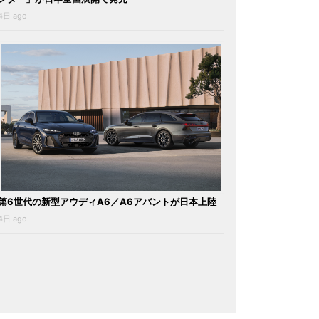
4日 ago
第6世代の新型アウディA6／A6アバントが日本上陸
4日 ago