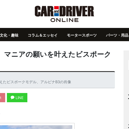
文化・趣味
コラム＆エッセイ
モータースポーツ
パーツ・用品
車】マニアの願いを叶えたビスポーク
えたビスポークモデル、アルピナB3の肖像
t
LINE
A