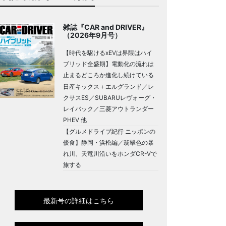
雑誌『CAR and DRIVER』
（2026年9月号）
【時代を駆けるxEVは界隈はハイ
ブリッド全盛期】電動化の流れは
止まるどころか進化し続けている
日産キックス＋エルグランド／レ
クサスES／SUBARUレヴォーグ・
レイバック／三菱アウトランダー
PHEV 他
【グルメドライブ紀行 ニッポンの
優食】静岡・浜松編／翡翠色の暴
れ川、天竜川沿いをホンダCR-Vで
旅する
最新号の詳細はこちら