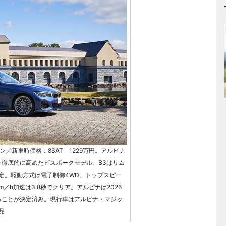
ジン／新車時価格：8SAT 1229万円。アルピナ
を徹底的に高めたビスポークモデル。B3はリム
定。駆動方式は電子制御4WD。トップスピー
km／h加速は3.8秒でクリア。アルピナは2026
ることが決定済み。現行車はアルピナ・マジッ
品