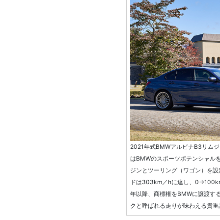
2021年式BMWアルピナB3リム
はBMWのスポーツポテンシャル
ジンとツーリング（ワゴン）を設
ドは303km／hに達し、0→100
年以降、商標権をBMWに譲渡す
クと呼ばれる走りが味わえる貴重