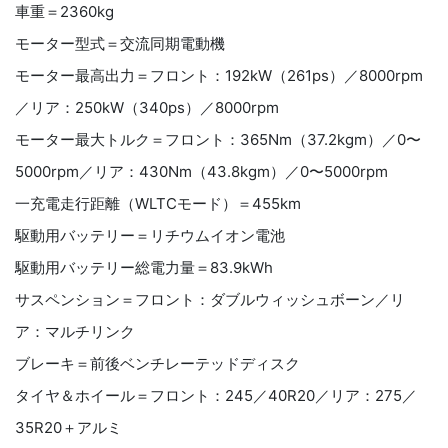
車重＝2360kg
モーター型式＝交流同期電動機
モーター最高出力＝フロント：192kW（261ps）／8000rpm
／リア：250kW（340ps）／8000rpm
モーター最大トルク＝フロント：365Nm（37.2kgm）／0〜
5000rpm／リア：430Nm（43.8kgm）／0〜5000rpm
一充電走行距離（WLTCモード）＝455km
駆動用バッテリー＝リチウムイオン電池
駆動用バッテリー総電力量＝83.9kWh
サスペンション＝フロント：ダブルウィッシュボーン／リ
ア：マルチリンク
ブレーキ＝前後ベンチレーテッドディスク
タイヤ＆ホイール＝フロント：245／40R20／リア：275／
35R20＋アルミ