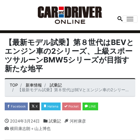
Me
【最新モデル試乗】第８世代はBEVと
エンジン車の2シリーズ、上級スポー
ツサルーンBMW5シリーズが目指す
新たな地平
TOP
新車情報
試乗記
【最新モデル試乗】第８世代はBEVとエンジン車の2シリーズ、上級スポーツサルーンBMW5シリーズが目指す新たな地平
Facebook
X
Hatena
Pocket
LINE
2024年3月24日
試乗記
河村康彦
横田康志朗＋山上博也