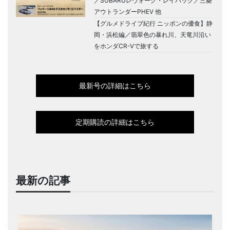
／SUBARUレヴォーグ・レイバック／三菱
アウトランダーPHEV 他
【グルメドライブ紀行 ニッポンの優食】静
岡・浜松編／翡翠色の暴れ川、天竜川沿い
をホンダCR-Vで旅する
最新号の詳細はこちら
定期購読の詳細はこちら
最新の記事