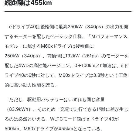
続距離は455km
eドライブ40は後輪側に最高250kW（340ps）の出力を発
するモーターを配したベーシック仕様。「Ｍパフォーマンス
モデル」に属するM60xドライブは後輪側に
250kW（340ps）、前輪側に192kW（261ps）のモーターを
配した4WDの高性能バージョン。0→100km／h加速は、eド
ライブ40の6秒に対して、M60xドライブは3.8秒という圧倒
的に高い動力性能を誇る。
ただし、駆動用バッテリーはいずれも同じ容量
（83.9kWh）。そのため一充電で走行できる距離に差が生じ
るのは必然といえる。WLTCモード値はｅドライブ40が
500km、M60xドライブが455kmとなっている。