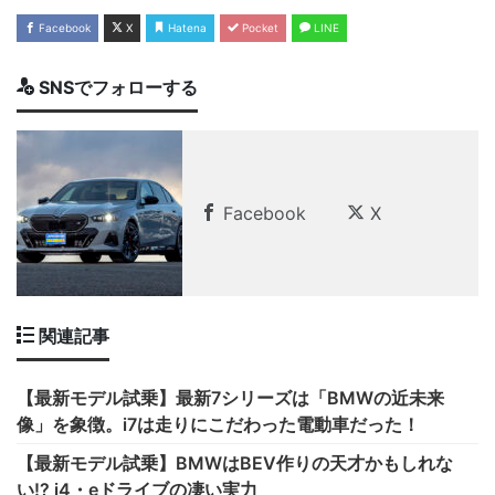
Facebook
X
Hatena
Pocket
LINE
SNSでフォローする
Facebook
X
関連記事
【最新モデル試乗】最新7シリーズは「BMWの近未来
像」を象徴。i7は走りにこだわった電動車だった！
【最新モデル試乗】BMWはBEV作りの天才かもしれな
い!? i4・eドライブの凄い実力