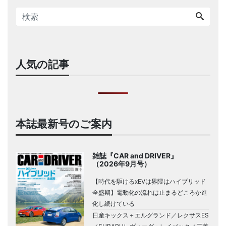
人気の記事
本誌最新号のご案内
雑誌『CAR and DRIVER』
（2026年9月号）
【時代を駆けるxEVは界隈はハイブリッド
全盛期】電動化の流れは止まるどころか進
化し続けている
日産キックス＋エルグランド／レクサスES