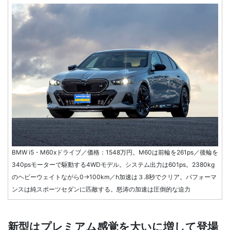
BMW i5・M60xドライブ／価格：1548万円。M60は前輪を261ps／後輪を
340psモーターで駆動する4WDモデル。システム出力は601ps。2380kg
のヘビーウェイトながら0→100km／h加速は３.8秒でクリア。パフォーマ
ンスは純スポーツセダンに匹敵する。怒涛の加速は圧倒的な迫力
新型はプレミアム感覚を大いに増して登場