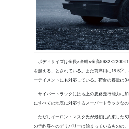
ボディサイズは全長×全幅×全高5682×2200×
を超える、とされている。また前席用に18.5㌅
ーテイメントにも対応している。荷台の容量は34
サイバートラックには地上の悪路走行能力に加
にすべての地表に対応するスーパートラックなの
ただしイーロン・マスク氏が最初に約束した5万
の予約客へのデリバリーは始まっているものの、