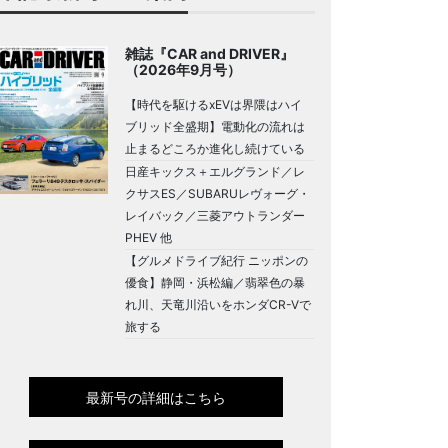
雑誌『CAR and DRIVER』
（2026年9月号）
【時代を駆けるxEVは界隈はハイ
ブリッド全盛期】電動化の流れは
止まるどころか進化し続けている
日産キックス＋エルグランド／レ
クサスES／SUBARUレヴォーグ・
レイバック／三菱アウトランダー
PHEV 他
【グルメドライブ紀行 ニッポンの
優食】静岡・浜松編／翡翠色の暴
れ川、天竜川沿いをホンダCR-Vで
旅する
最新号の詳細はこちら