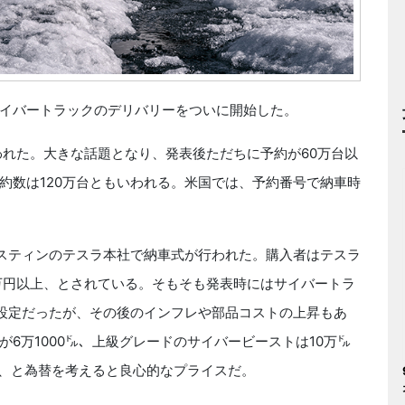
イバートラックのデリバリーをついに開始した。
われた。大きな話題となり、発表後ただちに予約が60万台以
約数は120万台ともいわれる。米国では、予約番号で納車時
ースティンのテスラ本社で納車式が行われた。購入者はテスラ
0万円以上、とされている。そもそも発表時にはサイバートラ
設定だったが、その後のインフレや部品コストの上昇もあ
6万1000㌦、上級グレードのサイバービーストは10万㌦
ら、と為替を考えると良心的なプライスだ。