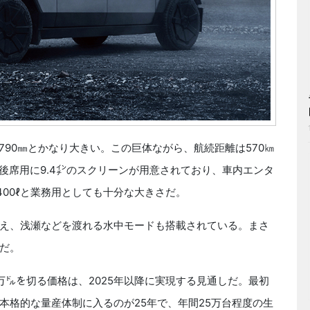
1790㎜とかなり大きい。この巨体ながら、航続距離は570㎞
、後席用に9.4㌅のスクリーンが用意されており、車内エンタ
00ℓと業務用としても十分な大きさだ。
え、浅瀬などを渡れる水中モードも搭載されている。まさ
だ。
㌦を切る価格は、2025年以降に実現する見通しだ。最初
本格的な量産体制に入るのが25年で、年間25万台程度の生