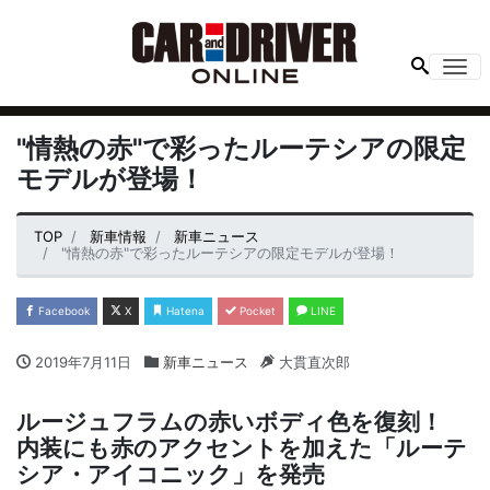
Me
"情熱の赤"で彩ったルーテシアの限定
モデルが登場！
TOP
新車情報
新車ニュース
"情熱の赤"で彩ったルーテシアの限定モデルが登場！
Facebook
X
Hatena
Pocket
LINE
2019年7月11日
新車ニュース
大貫直次郎
ルージュフラムの赤いボディ色を復刻！
内装にも赤のアクセントを加えた「ルーテ
シア・アイコニック」を発売