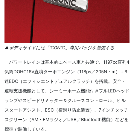
▲ボディサイドには「
ICONIC
」専用バッジを装備する
パワートレインは基本的にベース車と共通で、
1197cc
直列
4
気筒
DOHC16V
直噴ターボエン
ジン（
118ps
／
205N
・
m
）＋
6
速
EDC
（エフィシエントデュアルクラッチ）を搭載。安全・
運転支援機能として、シーミーホーム機能付きフル
LED
ヘッド
ランプやスピードリミッター＆クルーズコントロール、ヒル
スタートアシスト、
ESC
（横滑り防止装置）、
7
インチタッチ
スクリーン（
AM
・
FM
ラジオ／
USB
／
Bluetooth
機能）などを
標準で装備している。