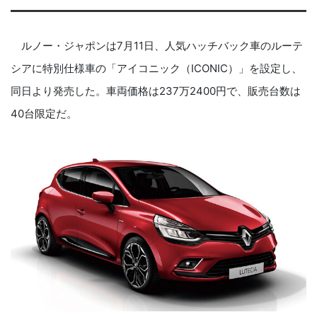
ルノー・ジャポンは
7
月
11
日、人気ハッチバック車のルーテ
シアに特別仕様車の「アイコニック（
ICONIC
）」を設定し、
同日より発売した。車両価格は
237
万
2400
円で、販売台数は
40
台限定だ。