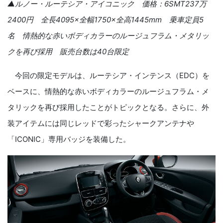
▲ルノー・ルーテシア・アイコニック 価格：
6SMT
23
7
万
2400
円 全長
4095
×全幅
1750
×全高
1445mm
乗車定員
5
名 情熱的な赤いボディカラーのルージュフラム・メタリッ
クを再び採用 販売台数は
40
台限定
今回の限定モデルは、ルーテシア・インテンス（
EDC
）を
ベースに、情熱的な赤いボディカラーのルージュフラム・メ
タリックを再び採用したことがトピックとなる。さらに、外
装アイテムには同じレッドで彩ったシャークアンテナや
「
ICONIC
」専用バッジを装備した。