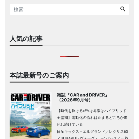
人気の記事
本誌最新号のご案内
雑誌『CAR and DRIVER』
（2026年9月号）
【時代を駆けるxEVは界隈はハイブリッド
全盛期】電動化の流れは止まるどころか進
化し続けている
日産キックス＋エルグランド／レクサスES
／SUBARUレヴォーグ・レイバック／三菱