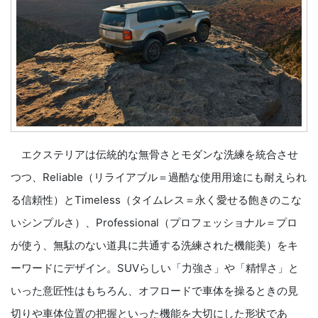
エクステリアは伝統的な無骨さとモダンな洗練を統合させ
つつ、Reliable（リライアブル＝過酷な使用用途にも耐えられ
る信頼性）とTimeless（タイムレス＝永く愛せる飽きのこな
いシンプルさ）、Professional（プロフェッショナル＝プロ
が使う、無駄のない道具に共通する洗練された機能美）をキ
ーワードにデザイン。SUVらしい「力強さ」や「精悍さ」と
いった意匠性はもちろん、オフロードで車体を操るときの見
切りや車体位置の把握といった機能を大切にした形状であ