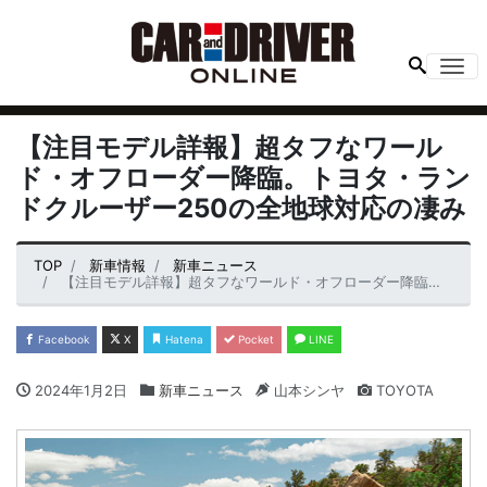
Me
【注目モデル詳報】超タフなワール
ド・オフローダー降臨。トヨタ・ラン
ドクルーザー250の全地球対応の凄み
TOP
新車情報
新車ニュース
【注目モデル詳報】超タフなワールド・オフローダー降臨。トヨタ・ランドクルーザー250の全地球対応の凄み
Facebook
X
Hatena
Pocket
LINE
2024年1月2日
新車ニュース
山本シンヤ
TOYOTA