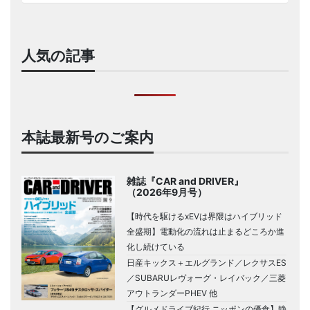
人気の記事
本誌最新号のご案内
雑誌『CAR and DRIVER』
（2026年9月号）
【時代を駆けるxEVは界隈はハイブリッド
全盛期】電動化の流れは止まるどころか進
化し続けている
日産キックス＋エルグランド／レクサスES
／SUBARUレヴォーグ・レイバック／三菱
アウトランダーPHEV 他
【グルメドライブ紀行 ニッポンの優食】静