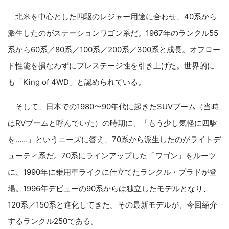
北米を中心とした四駆のレジャー用途に合わせ、40系から
派生したのがステーションワゴン系だ。1967年のランクル55
系から60系／80系／100系／200系／300系と成長。オフロー
ド性能を損なわずにプレステージ性を引き上げた。世界的に
も「King of 4WD」と認められている。
そして、日本での1980〜90年代に起きたSUVブーム（当時
はRVブームと呼んでいた）の時期に、「もう少し気軽に四駆
を……」というニーズに答え、70系から派生したのがライトデ
ューティ系だ。70系にラインアップした「ワゴン」をルーツ
に、1990年に乗用車ライクに仕立てたランクル・プラドが登
場。1996年デビューの90系からは独立したモデルとなり、
120系／150系と進化してきた。その最新モデルが、今回紹介
するランクル250である。