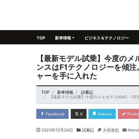
TOP
新車情報
ビジネス＆テクノロジー
【最新モデル試乗】今度のメル
ンスはF1テクノロジーを傾
ャーを手に入れた
TOP
新車情報
試乗記
【最新モデル試乗】今度のメルセデスAMG・C63S Eパフォ
Facebook
X
Hatena
Pocke
2023年12月24日
試乗記
大谷達也
Merc