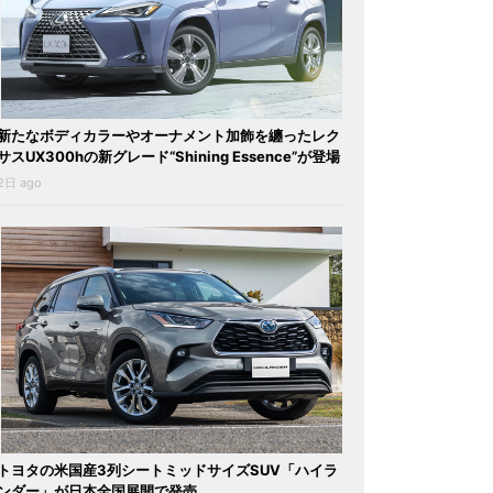
新たなボディカラーやオーナメント加飾を纏ったレク
サスUX300hの新グレード“Shining Essence”が登場
2日 ago
トヨタの米国産3列シートミッドサイズSUV「ハイラ
ンダー」が日本全国展開で発売