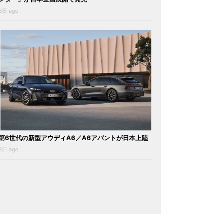
3日 ago
第6世代の新型アウディA6／A6アバントが日本上陸
3日 ago