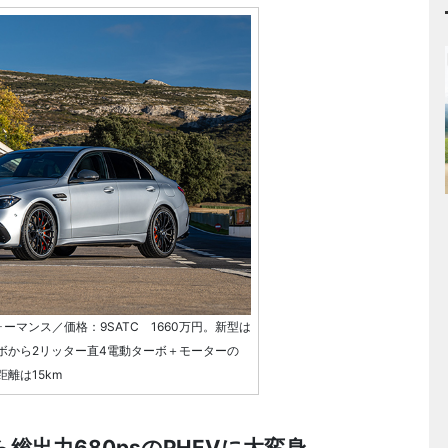
ォーマンス／価格：9SATC 1660万円。新型は
ボから2リッター直4電動ターボ＋モーターの
距離は15km
総出力680psのPHEVに大変身