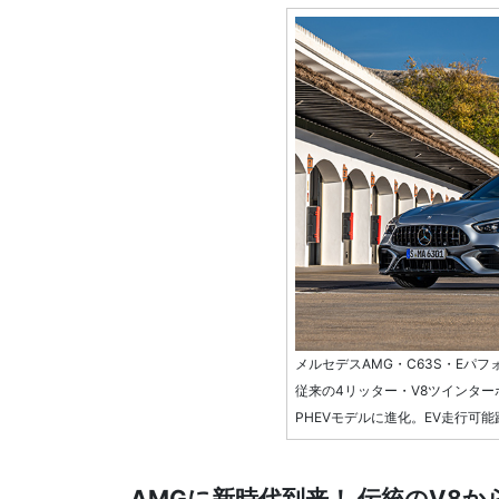
メルセデスAMG・C63S・Eパフ
従来の4リッター・V8ツインター
PHEVモデルに進化。EV走行可能
AMGに新時代到来！ 伝統のV8から