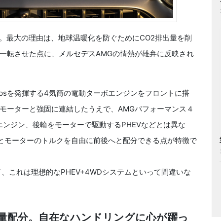
。最大の理由は、地球温暖化を防ぐためにCO2排出量を削
一転させた点に、メルセデスAMGの情熱が雄弁に反映され
psを発揮する4気筒の電動ターボエンジンをフロントに搭
気モーターと強固に連結したうえで、AMGパフォーマンス４
をエンジン、後輪をモーターで駆動するPHEVなどとは異な
とモーターのトルクを自由に前後へと配分できる点が特徴で
これは理想的なPHEV+4WDシステムといって間違いな
量配分。自在なハンドリングに心が躍っ