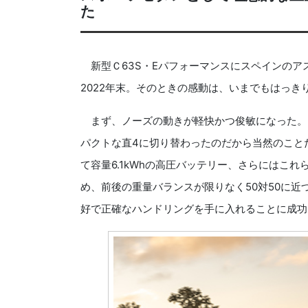
た
新型Ｃ63S・Eパフォーマンスにスペインのア
2022年末。そのときの感動は、いまでもはっき
まず、ノーズの動きが軽快かつ俊敏になった。
パクトな直4に切り替わったのだから当然のこと
て容量6.1kWhの高圧バッテリー、さらにはこ
め、前後の重量バランスが限りなく50対50に
好で正確なハンドリングを手に入れることに成功