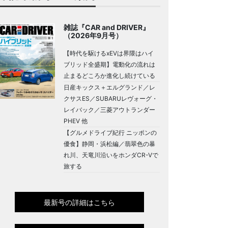
雑誌『CAR and DRIVER』
（2026年9月号）
【時代を駆けるxEVは界隈はハイ
ブリッド全盛期】電動化の流れは
止まるどころか進化し続けている
日産キックス＋エルグランド／レ
クサスES／SUBARUレヴォーグ・
レイバック／三菱アウトランダー
PHEV 他
【グルメドライブ紀行 ニッポンの
優食】静岡・浜松編／翡翠色の暴
れ川、天竜川沿いをホンダCR-Vで
旅する
最新号の詳細はこちら