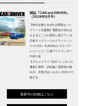
雑誌『CAR and DRIVER』
（2026年9月号）
【時代を駆けるxEVは界隈はハイ
ブリッド全盛期】電動化の流れは
止まるどころか進化し続けている
日産キックス＋エルグランド／レ
クサスES／SUBARUレヴォーグ・
レイバック／三菱アウトランダー
PHEV 他
【グルメドライブ紀行 ニッポンの
優食】静岡・浜松編／翡翠色の暴
れ川、天竜川沿いをホンダCR-Vで
旅する
最新号の詳細はこちら