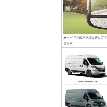
▲サイドの後方下端も映し出す
を装着