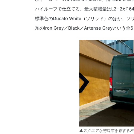
ハイルーフで仕立てる。最大積載量はL2H2が1645
標準色のDucato White（ソリッド）のほか、ソリッド系
系のIron Grey／Black／Artense Grey
▲スクエアな開口部を有する左