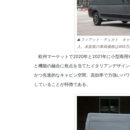
▲フィアット・デュカト キャ
入。未架装の車両価格は469
欧州マーケットで2020年と2021年に小型商
と機能の融合に焦点を当てたイタリアンデザイン
かつ先進的なキャビン空間、高効率で力強いパワ
していることが特徴である。