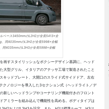
ース3450mmのL2H2が全長5413×全
kg、同4035mmのL3H2が全長5998×全幅
g、同4035mmのL3H3が全長5998×全幅
を画すスタイリッシュなボクシーデザイン基調に、ヘッド
た大型グリル、イタリアのアテッサ工場で製造されたこと
ジのスキッドプレート、大開口のスライド式サイドドア、左右
Dテクノロジーを導入した3セクション式（ヘッドライト／デ
の新しいヘッドランプやコーナリング機能付きのフロント
ドアミラーを組み込んで機能性を高める。ボディタイプは
のL3H2およびL3H3を設定。また、H2は標準ルーフ、H3は