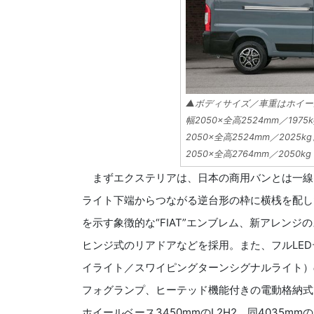
▲ボディサイズ／車重はホイールベ
幅2050×全高2524mm／1975
2050×全高2524mm／2025k
2050×全高2764mm／2050kg
まずエクステリアは、日本の商用バンとは一線
ライト下端からつながる逆台形の枠に横桟を配し
を示す象徴的な“FIAT”エンブレム、新アレン
ヒンジ式のリアドアなどを採用。また、フルLE
イライト／スワイピングターンシグナルライト）
フォグランプ、ヒーテッド機能付きの電動格納式
ホイールベース3450mmのL2H2、同4035mm