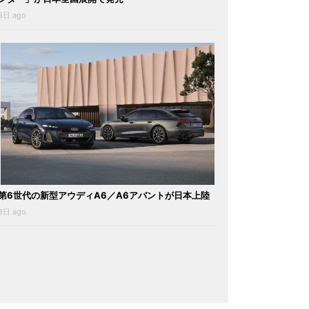
3日 ago
第6世代の新型アウディA6／A6アバントが日本上陸
3日 ago