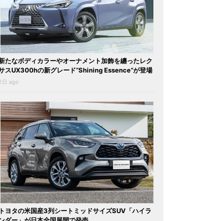
新たなボディカラーやオーナメント加飾を纏ったレク
サスUX300hの新グレード“Shining Essence”が登場
2日 ago
トヨタの米国産3列シートミッドサイズSUV「ハイラ
ンダー」が日本全国展開で発売