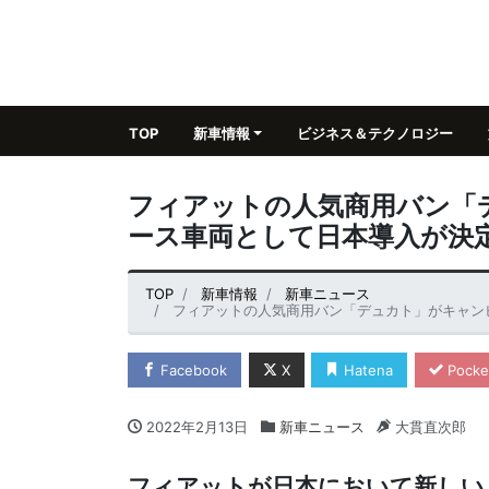
TOP
新車情報
ビジネス＆テクノロジー
フィアットの人気商用バン「
ース車両として日本導入が決
TOP
新車情報
新車ニュース
フィアットの人気商用バン「デュカト」がキャン
Facebook
X
Hatena
Pocke
2022年2月13日
新車ニュース
大貫直次郎
フィアットが日本において新しい