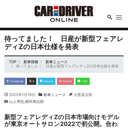
Me
待ってました！ 日産が新型フェアレ
ディZの日本仕様を発表
TOP
新車情報
新車ニュース
待ってました！ 日産が新型フェアレディZの日本仕様を発表
Facebook
X
Hatena
Pocket
LINE
2022年1月19日
新車ニュース
大貫直次郎
山上博也,横田康志朗
新型フェアレディZの日本市場向けモデル
が東京オートサロン2022で初公開。合わ