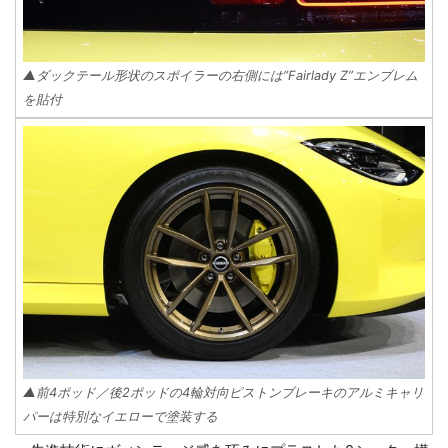
▲ダックテール形状のスポイラーの右側には“Fairlady Z”エンブレム
を貼付
▲前4ポッド／後2ポッドの4輪対向ピストンブレーキのアルミキャリ
パーは特別なイエローで塗装する