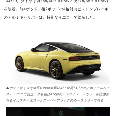
10J×19。タイヤは前255/40R19 96W／後275/35R19 96W）
を装着。前4ポッド／後2ポッドの4輪対向ピストンブレーキ
のアルミキャリパーは、特別なイエローで塗装した。
▲ボディサイズは全長4380×全幅1845×全高1315mm／ホイールベー
ス2550mmに設定。外装色は4代目のZ32のイメージカラーを彷彿さ
せるイカズチイエローとスーパーブラックのルーフカラーで彩る