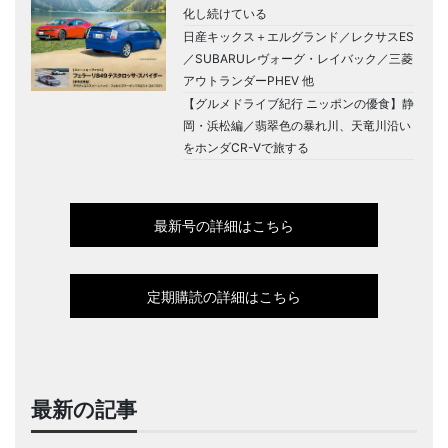
化し続けている
日産キックス＋エルグランド／レクサスES
／SUBARUレヴォーグ・レイバック／三菱
アウトランダーPHEV 他
【グルメドライブ紀行 ニッポンの優食】静
岡・浜松編／翡翠色の暴れ川、天竜川沿い
をホンダCR-Vで旅する
最新号の詳細はこちら
定期購読の詳細はこちら
最新の記事