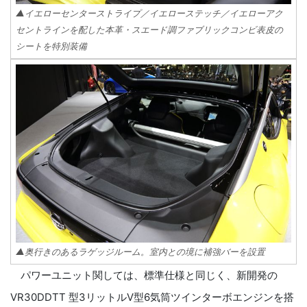
▲イエローセンターストライプ／イエローステッチ／イエローアク
セントラインを配した本革・スエード調ファブリックコンビ表皮の
シートを特別装備
▲奥行きのあるラゲッジルーム。室内との境に補強バーを設置
パワーユニット関しては、標準仕様と同じく、新開発の
VR30DDTT 型3リットルV型6気筒ツインターボエンジンを搭