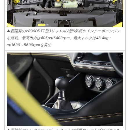
▲新開発のVR30DDTT型3リットルV型6気筒ツインターボエンジン
を搭載。最高出力は405ps/6400rpm、最大トルクは48.4kg・
m/1600～5600rpmを発生