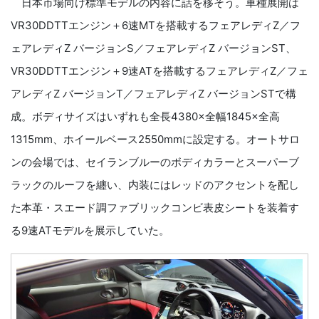
日本市場向け標準モデルの内容に話を移そう。車種展開は
VR30DDTTエンジン＋6速MTを搭載するフェアレディZ／フ
ェアレディZ バージョンS／フェアレディZ バージョンST、
VR30DDTTエンジン＋9速ATを搭載するフェアレディZ／フェ
アレディZ バージョンT／フェアレディZ バージョンSTで構
成。ボディサイズはいずれも全長4380×全幅1845×全高
1315mm、ホイールベース2550mmに設定する。オートサロ
ンの会場では、セイランブルーのボディカラーとスーパーブ
ラックのルーフを纏い、内装にはレッドのアクセントを配し
た本革・スエード調ファブリックコンビ表皮シートを装着す
る9速ATモデルを展示していた。