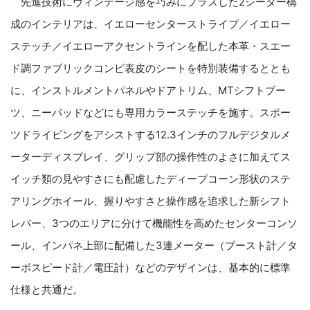
先進技術にヴィンテージ感を巧みにプラスした2シーター構
成のインテリアは、イエローセンターストライプ／イエロー
ステッチ／イエローアクセントラインを配した本革・スエー
ド調ファブリックコンビ表皮のシートを特別装備するととも
に、インストルメントパネルやドアトリム、MTシフトブー
ツ、ニーパッドなどにも専用カラーステッチを施す。スポー
ツドライビングをアシストする12.3インチのフルデジタルメ
ーターディスプレイ、グリップ部の操作性のよさに加えてス
イッチ類の見やすさにも配慮したディープコーン形状のステ
アリングホイール、握りやすさと操作感を追求した新シフト
レバー、3つのエリアに分けて機能性を高めたセンターコンソ
ール、インパネ上部に配備した3連メーター（ブースト計／タ
ーボスピード計／電圧計）などのデザインは、基本的に標準
仕様と共通だ。