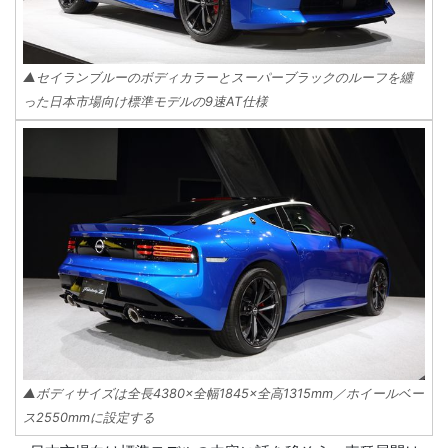
▲セイランブルーのボディカラーとスーパーブラックのルーフを纏
った日本市場向け標準モデルの9速AT仕様
▲ボディサイズは全長4380×全幅1845×全高1315mm／ホイールベー
ス2550mmに設定する