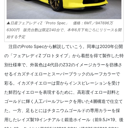
▲日産フェアレディZ「Proto Spec」 価格：6MT／9AT696万
6300円 販売台数は限定240台で、本年6月下旬ごろにリリースを開
始する予定
注目のProto Specから解説していこう。同車は2020年公開
の「フェアレディZ プロトタイプ」から着想を得て製作した特
別仕様車で、外装色は4代目のZ32のイメージカラーを彷彿さ
せるイカズチイエローとスーパーブラックのルーフカラーで
彩る。イカズチイエローは雷からインスピレーションを受け
た鮮烈なイエローを表現するために、高彩度イエロー顔料と
ゴールドに輝く人工パールフレークを用いた4層構造で仕立て
た。一方、足もとにはチタニウムゴールドの専用カラーを採
用したレイズ製19インチアルミ鍛造ホイール（前9.5J×19、後