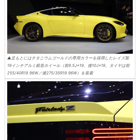
▲足もとにはチタニウムゴールドの専用カラーを採用したレイズ製
19インチアルミ鍛造ホイール（前9.5J×19、後10J×19。タイヤは前
255/40R19 96W／後275/35R19 96W）を装着