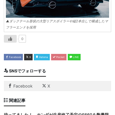
▲ダックテール形状の大型リアスポイラーや縦2本出しで構成したマ
フラーエンドを採用
0
Facebook
X
Hatena
Pocket
LINE
SNSでフォローする
Facebook
X
関連記事
待ってました！ ホンダが生産終了予定のS660を数量限