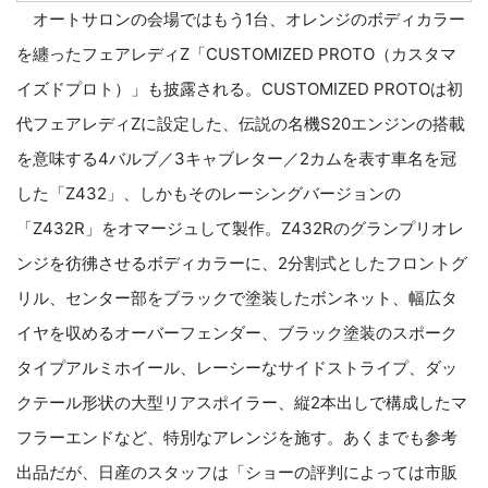
オートサロンの会場ではもう1台、オレンジのボディカラー
を纏ったフェアレディZ「CUSTOMIZED PROTO（カスタマ
イズドプロト）」も披露される。CUSTOMIZED PROTOは初
代フェアレディZに設定した、伝説の名機S20エンジンの搭載
を意味する4バルブ／3キャブレター／2カムを表す車名を冠
した「Z432」、しかもそのレーシングバージョンの
「Z432R」をオマージュして製作。Z432Rのグランプリオレ
ンジを彷彿させるボディカラーに、2分割式としたフロントグ
リル、センター部をブラックで塗装したボンネット、幅広タ
イヤを収めるオーバーフェンダー、ブラック塗装のスポーク
タイプアルミホイール、レーシーなサイドストライプ、ダッ
クテール形状の大型リアスポイラー、縦2本出しで構成したマ
フラーエンドなど、特別なアレンジを施す。あくまでも参考
出品だが、日産のスタッフは「ショーの評判によっては市販