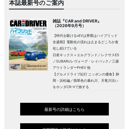
本誌最新号のご案内
雑誌『CAR and DRIVER』
（2026年9月号）
【時代を駆けるxEVは界隈はハイブリッド
全盛期】電動化の流れは止まるどころか進
化し続けている
日産キックス＋エルグランド／レクサスES
／SUBARUレヴォーグ・レイバック／三菱
アウトランダーPHEV 他
【グルメドライブ紀行 ニッポンの優食】静
岡・浜松編／翡翠色の暴れ川、天竜川沿い
をホンダCR-Vで旅する
最新号の詳細はこちら