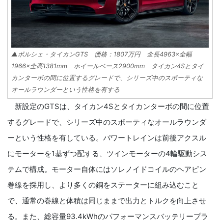
▲ポルシェ・タイカンGTS 価格：1807万円 全長4963×全幅
1966×全高1381mm ホイールベース2900mm タイカン4Sとタイ
カンターボの間に位置するグレードで、シリーズ中のスポーティな
オールラウンダーという性格を有する
新設定のGTSは、タイカン4Sとタイカンターボの間に位置
するグレードで、シリーズ中のスポーティなオールラウンダ
ーという性格を有している。パワートレインは前後アクスル
にモーターを1基ずつ配する、ツインモーターの4輪駆動シス
テムで構成。モーター自体にはソレノイドコイルのヘアピン
巻線を採用し、より多くの銅をステーターに組み込むこと
で、通常の巻線と体積は同じままで出力とトルクを向上させ
る。また、総容量93.4kWhのパフォーマンスバッテリープラ