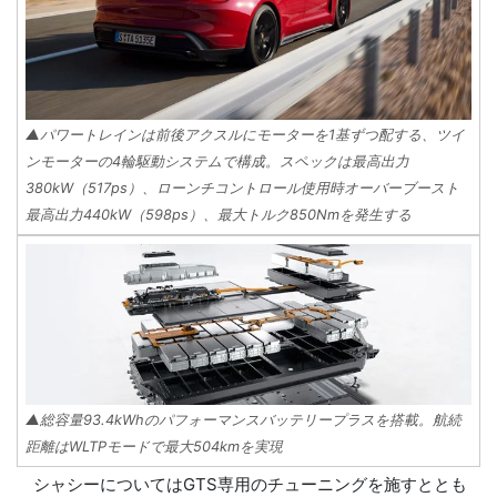
▲パワートレインは前後アクスルにモーターを1基ずつ配する、ツイ
ンモーターの4輪駆動システムで構成。スペックは最高出力
380kW（517ps）、ローンチコントロール使用時オーバーブースト
最高出力440kW（598ps）、最大トルク850Nmを発生する
▲総容量93.4kWhのパフォーマンスバッテリープラスを搭載。航続
距離はWLTPモードで最大504kmを実現
シャシーについてはGTS専用のチューニングを施すととも