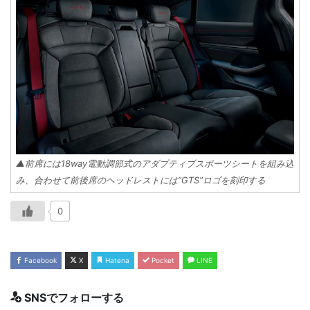
▲前席には18way電動調節式のアダプティブスポーツシートを組み込
み、合わせて前後席のヘッドレストには“GTS”ロゴを刻印する
0
Facebook
X
Hatena
Pocket
LINE
SNSでフォローする