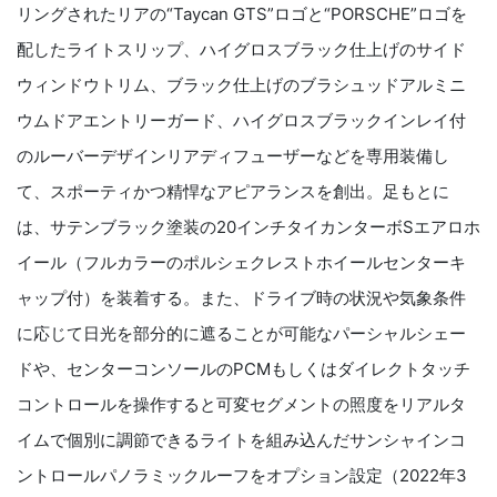
リングされたリアの“Taycan GTS”ロゴと“PORSCHE”ロゴを
配したライトスリップ、ハイグロスブラック仕上げのサイド
ウィンドウトリム、ブラック仕上げのブラシュッドアルミニ
ウムドアエントリーガード、ハイグロスブラックインレイ付
のルーバーデザインリアディフューザーなどを専用装備し
て、スポーティかつ精悍なアピアランスを創出。足もとに
は、サテンブラック塗装の20インチタイカンターボSエアロホ
イール（フルカラーのポルシェクレストホイールセンターキ
ャップ付）を装着する。また、ドライブ時の状況や気象条件
に応じて日光を部分的に遮ることが可能なパーシャルシェー
ドや、センターコンソールのPCMもしくはダイレクトタッチ
コントロールを操作すると可変セグメントの照度をリアルタ
イムで個別に調節できるライトを組み込んだサンシャインコ
ントロールパノラミックルーフをオプション設定（2022年3