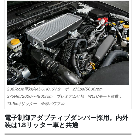
2387cc水平対向4DOHC16Vターボ 275ps/5600rpm
375Nm/2000〜4800rpm プレミアム仕様 WLTCモード燃費：
13.1km/リッター 全域パワフル
電子制御アダプティブダンパー採用。内外
装は1.8リッター車と共通