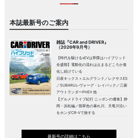
本誌最新号のご案内
雑誌『CAR and DRIVER』
（2026年9月号）
【時代を駆けるxEVは界隈はハイブリッド
全盛期】電動化の流れは止まるどころか進
化し続けている
日産キックス＋エルグランド／レクサスES
／SUBARUレヴォーグ・レイバック／三菱
アウトランダーPHEV 他
【グルメドライブ紀行 ニッポンの優食】静
岡・浜松編／翡翠色の暴れ川、天竜川沿い
をホンダCR-Vで旅する
最新号の詳細はこちら