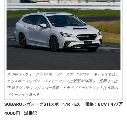
SUBARUレヴォーグSTIスポーツR スポーツRはサーキットでも楽し
めるスポーツワゴン パフォーマンスは新型WRX譲り 足回りには
ZF製アダプティブダンパー装着 ドライブモードセレクトは５種の
パターンから選べる
SUBARUレヴォーグSTIスポーツR・EX 価格：8CVT 477万
4000円 試乗記