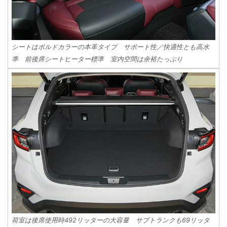
シートはボルドカラーの本革タイプ サポート性／快適性とも高水
準 前後席シートヒーター標準 室内空間は余裕たっぷり
荷室は後席使用時492リッターの大容量 サブトランクも69リッタ