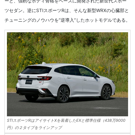
ーと、強靭なボディ骨格をベースに開発された新世代スポー
ツセダン。逆にSTIスポーツRは、そんな新型WRXの心臓部と
チューニングのノウハウを”逆導入”したホットモデルである。
STIスポーツRはアイサイトXを装着したEXと標準仕様（438万9000
円）の２タイプをラインアップ