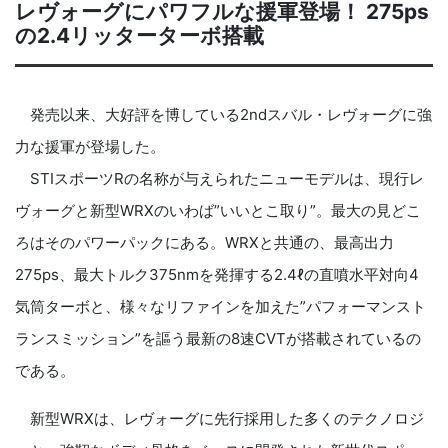
レヴォーグにパワフルな援軍登場！ 275ps
の2.4リッターターボ搭載
発売以来、大好評を博している2ndスバル・レヴォーグに強
力な援軍が登場した。
STIスポーツRの名称が与えられたニューモデルは、現行レ
ヴォーグと新型WRXのいわば”いいとこ取り”。最大の見どこ
ろはそのパワーパックにある。WRXと共通の、最高出力
275ps、最大トルク375nmを発揮する2.4ℓの直噴水平対向4
気筒ターボと、様々なリファインを加えた”パフォーマンスト
ランスミッション”を謳う最新の8速CVTが搭載されているの
である。
新型WRXは、レヴォーグに先行採用した多くのテクノロジ