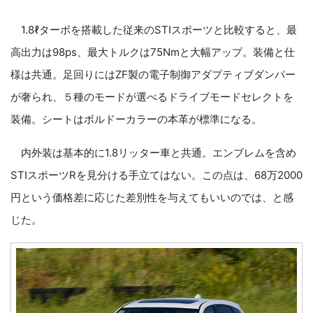
1.8ℓターボを搭載した従来のSTIスポーツと比較すると、最
高出力は98ps、最大トルクは75Nmと大幅アップ。装備と仕
様は共通。足回りにはZF製の電子制御アダプティブダンパー
が奢られ、５種のモードが選べるドライブモードセレクトを
装備。シートはボルドーカラーの本革が標準になる。
内外装は基本的に1.8リッター車と共通。エンブレムを含め
STIスポーツRを見分ける手立てはない。この点は、68万2000
円という価格差に応じた差別性を与えてもいいのでは、と感
じた。