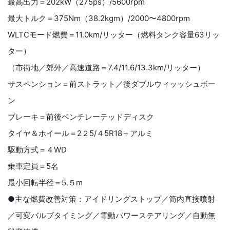
最高出力＝202kW（275ps）/5600rpm
最大トルク＝375Nm（38.2kgm）/2000〜4800rpm
WLTCモード燃費＝11.0km/リッター（燃料タンク容量63リッ
ター）
（市街地／郊外／高速道路＝7.4/11.6/13.3km/リッター）
サスペンション＝前ストラット／後ダブルウィッッシュボー
ン
ブレーキ＝前後ベンチレーテッドディスク
タイヤ＆ホイール＝2２5/４5R18＋アルミ
駆動方式＝４WD
乗車定員＝5名
最小回転半径＝5.５m
●主な燃費改善対策：アイドリングストップ／筒内直接噴射
／可変バルブタイミング／電動パワーステアリング／自動無