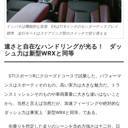
インパネは機能的な造形 EXは11.6インチのセンターディスプレイ
標準 走行モードはステアリング部のスイッチで切り替える
速さと自在なハンドリングが光る！ ダッ
シュ力は新型WRXと同等
STIスポーツRにクローズドコースで試乗した。パフォーマ
ンスはスポーティそのもの。高い実力は大きな魅力だ。トラ
ンスミッションそのものや車両重量に大きな違いはないこと
から、当然と言えば当然だが、加速フィーリングや絶対的な
ダッシュ力は事実上「新型WRXと同等」である。
街乗りを想定した走りのシーンを含め力強さは十二分。日