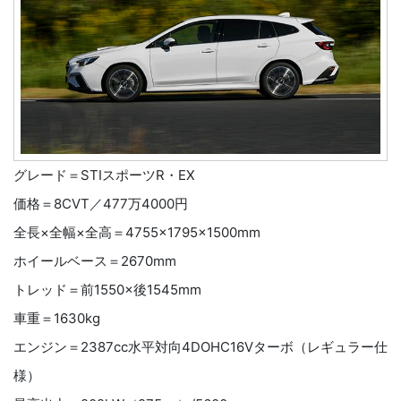
グレード＝STIスポーツR・EX
価格＝8CVT／477万4000円
全長×全幅×全高＝4755×1795×1500mm
ホイールベース＝2670mm
トレッド＝前1550×後1545mm
車重＝1630kg
エンジン＝2387cc水平対向4DOHC16Vターボ（レギュラー仕
様）