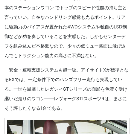
本のステーションワゴン でトップのスピード性能の持ち主と
言っていい。自在なハンドリング感覚も光るポイント。リア
に駆動力のバイアスが置かれた4WDシステムや独自のLSD制
御などが功を奏していることを実感した。しかもセンターデ
フを組み込んだ本格派なので、少々の低ミュー路面に飛び込
んでもトラクション能力の高さに不満はない。
安全・運転支援システムも超一級。アイサイトXが標準とな
るEXでは、一定条件下でのハンズフリー走行も実現してい
る。一世を風靡したレガシィGTシリーズの面影を色濃く受け
継いだ走りのワゴン――レヴォーグSTIスポーツRは、まさに
そう評したくなる1台である。