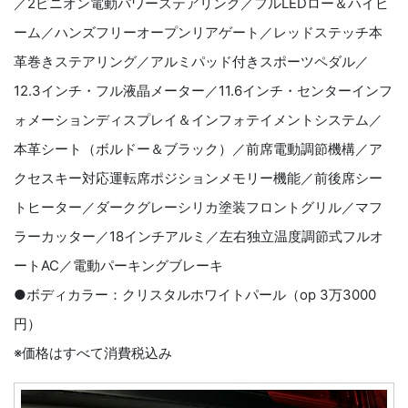
／2ピニオン電動パワーステアリング／フルLEDロー＆ハイビ
ーム／ハンズフリーオープンリアゲート／レッドステッチ本
革巻きステアリング／アルミパッド付きスポーツペダル／
12.3インチ・フル液晶メーター／11.6インチ・センターインフ
ォメーションディスプレイ＆インフォテイメントシステム／
本革シート（ボルドー＆ブラック）／前席電動調節機構／ア
クセスキー対応運転席ポジションメモリー機能／前後席シー
トヒーター／ダークグレーシリカ塗装フロントグリル／マフ
ラーカッター／18インチアルミ／左右独立温度調節式フルオ
ートAC／電動パーキングブレーキ
●ボディカラー：クリスタルホワイトパール（op 3万3000
円）
※価格はすべて消費税込み