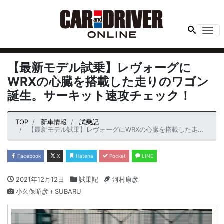
Me
【最新モデル試乗】レヴォーグに
WRXの心臓を搭載した走りのワゴン
誕生。サーキット速攻チェック！
TOP
新車情報
試乗記
【最新モデル試乗】レヴォーグにWRXの心臓を搭載した走りのワゴン誕生。サーキット速攻チェック！
Facebook
X
Hatena
Pocket
LINE
2021年12月12日
試乗記
河村康彦
小久保昭彦＋SUBARU