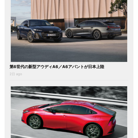
第6世代の新型アウディA6／A6アバントが日本上陸
2日 ago